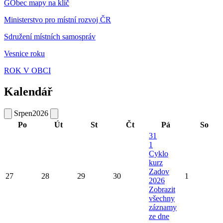
GObec mapy na klíč
Ministerstvo pro místní rozvoj ČR
Sdružení místních samospráv
Vesnice roku
ROK V OBCI
Kalendář
Srpen
2026
Po
Út
St
Čt
Pá
So
31
1
Cyklo
kurz
Zadov
27
28
29
30
1
2026
Zobrazit
všechny
záznamy
ze dne