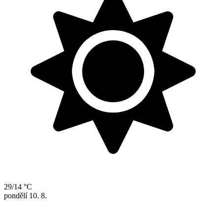
29/14 °C
pondělí
10. 8.