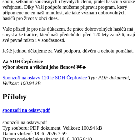
sboru, setkáním současných i bývalých členů, přátel hasičů a široké
veřejnosti. Díky Vaší podpoře můžeme připravit program, který
připomene nejen naši minulost, ale také význam dobrovolných
hasičů pro život v obci dnes.
Vaše přízeň je pro nás důkazem, že práce dobrovolných hasičů má
smysl a že tradice, které naši předchůdci před 120 lety založili, mají
své pevné místo i v současnosti.
Ještě jednou děkujeme za Vaši podporu, důvěru a ochotu pomáhat.
Za SDH Čepřovice
výbor sboru a všichni jeho členové
🚒🔥
Sponzoři na oslavy 120 le SDH Čepřovice
Typ: PDF dokument,
Velikost: 100.94 kB
Přílohy
sponzoři na oslavy.pdf
sponzoři na oslavy.pdf
Typ souboru: PDF dokument, Velikost: 100,94 kB
Datum vložení:
18. 6. 2026 7:59
Datum poslední aktualizace:
18. 6. 2026 8:10