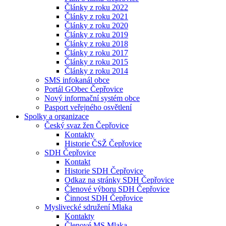
Články z roku 2022
Články z roku 2021
Články z roku 2020
Články z roku 2019
Články z roku 2018
Články z roku 2017
Články z roku 2015
Články z roku 2014
SMS infokanál obce
Portál GObec Čepřovice
Nový informační systém obce
Pasport veřejného osvětlení
Spolky a organizace
Český svaz žen Čepřovice
Kontakty
Historie ČSŽ Čepřovice
SDH Čepřovice
Kontakt
Historie SDH Čepřovice
Odkaz na stránky SDH Čepřovice
Členové výboru SDH Čepřovice
Činnost SDH Čepřovice
Myslivecké sdružení Mlaka
Kontakty
Členové MS Mlaka