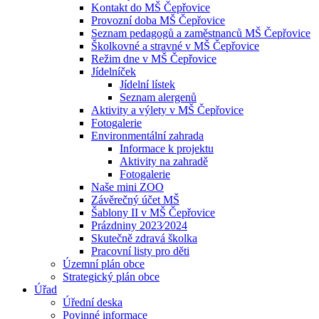
Kontakt do MŠ Čepřovice
Provozní doba MŠ Čepřovice
Seznam pedagogů a zaměstnanců MŠ Čepřovice
Školkovné a stravné v MŠ Čepřovice
Režim dne v MŠ Čepřovice
Jídelníček
Jídelní lístek
Seznam alergenů
Aktivity a výlety v MŠ Čepřovice
Fotogalerie
Environmentální zahrada
Informace k projektu
Aktivity na zahradě
Fotogalerie
Naše mini ZOO
Závěrečný účet MŠ
Šablony II v MŠ Čepřovice
Prázdniny 2023⁄2024
Skutečně zdravá školka
Pracovní listy pro děti
Územní plán obce
Strategický plán obce
Úřad
Úřední deska
Povinné informace