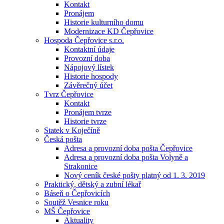
Kontakt
Pronájem
Historie kulturního domu
Modernizace KD Čepřovice
Hospoda Čepřovice s.r.o.
Kontaktní údaje
Provozní doba
Nápojový lístek
Historie hospody
Závěrečný účet
Tvrz Čepřovice
Kontakt
Pronájem tvrze
Historie tvrze
Statek v Koječíně
Česká pošta
Adresa a provozní doba pošta Čepřovice
Adresa a provozní doba pošta Volyně a
Strakonice
Nový ceník české pošty platný od 1. 3. 2019
Praktický, dětský a zubní lékař
Báseň o Čepřovicích
Soutěž Vesnice roku
MŠ Čepřovice
Aktuality