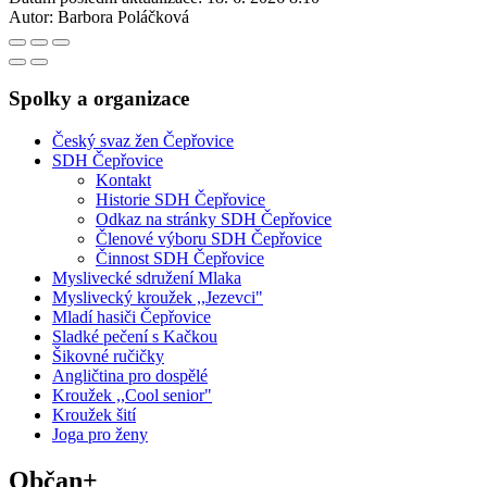
Autor:
Barbora Poláčková
Spolky a organizace
Český svaz žen Čepřovice
SDH Čepřovice
Kontakt
Historie SDH Čepřovice
Odkaz na stránky SDH Čepřovice
Členové výboru SDH Čepřovice
Činnost SDH Čepřovice
Myslivecké sdružení Mlaka
Myslivecký kroužek ,,Jezevci"
Mladí hasiči Čepřovice
Sladké pečení s Kačkou
Šikovné ručičky
Angličtina pro dospělé
Kroužek ,,Cool senior"
Kroužek šití
Joga pro ženy
Občan+