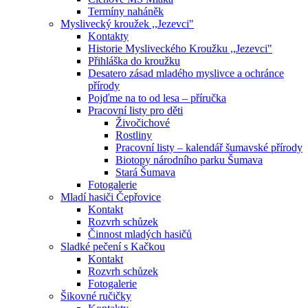
Termíny naháněk
Myslivecký kroužek ,,Jezevci"
Kontakty
Historie Mysliveckého Kroužku ,,Jezevci"
Přihláška do kroužku
Desatero zásad mladého myslivce a ochránce
přírody
Pojďme na to od lesa – příručka
Pracovní listy pro děti
Živočichové
Rostliny
Pracovní listy – kalendář šumavské přírody
Biotopy národního parku Šumava
Stará Šumava
Fotogalerie
Mladí hasiči Čepřovice
Kontakt
Rozvrh schůzek
Činnost mladých hasičů
Sladké pečení s Kačkou
Kontakt
Rozvrh schůzek
Fotogalerie
Šikovné ručičky