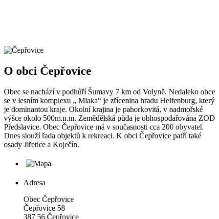
O obci Čepřovice
Obec se nachází v podhůří Šumavy 7 km od Volyně. Nedaleko obce
se v lesním komplexu „ Mlaka“ je zřícenina hradu Helfenburg, který
je dominantou kraje. Okolní krajina je pahorkovitá, v nadmořské
výšce okolo 500m.n.m. Zemědělská půda je obhospodařována ZOD
Předslavice. Obec Čepřovice má v současnosti cca 200 obyvatel.
Dnes slouží řada objektů k rekreaci. K obci Čepřovice patří také
osady Jiřetice a Koječín.
Adresa
Obec Čepřovice
Čepřovice 58
387 56 Čepřovice