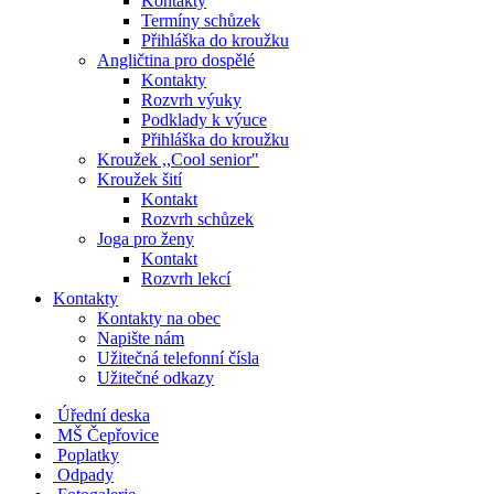
Kontakty
Termíny schůzek
Přihláška do kroužku
Angličtina pro dospělé
Kontakty
Rozvrh výuky
Podklady k výuce
Přihláška do kroužku
Kroužek ,,Cool senior"
Kroužek šití
Kontakt
Rozvrh schůzek
Joga pro ženy
Kontakt
Rozvrh lekcí
Kontakty
Kontakty na obec
Napište nám
Užitečná telefonní čísla
Užitečné odkazy
Úřední deska
MŠ Čepřovice
Poplatky
Odpady