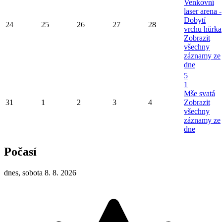
Venkovní
laser arena -
Dobytí
24
25
26
27
28
vrchu hůrka
Zobrazit
všechny
záznamy ze
dne
5
1
Mše svatá
31
1
2
3
4
Zobrazit
všechny
záznamy ze
dne
Počasí
dnes, sobota 8. 8. 2026