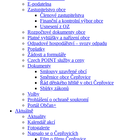
E-podatelna
Zastupitelstvo obce
Členové zastupitelstva
Finanční a kontrolní výbor obce
Usnesení z OZ
Rozpočtové dokumenty obce
Platné vyhlášky a nařízení obce
Odpadové hospodářství – svozy odpadu
Poplatky
Žádosti a formuláře
Czech POINT služby a ceny
Dokumenty
Smlouvy uzavřené obcí
Směrnice obce Čepřovice
Řád dětského hřiště v obci Čepřovice
Sbírky zákonů
Volby
Prohlášení o ochraně soukromí
Portál Občan+
Aktuálně
Aktuality
Kalendář akcí
Fotogalerie
Napsalo se o Čepřovicích
Film o filmu Čepřovice