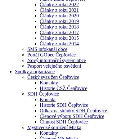
Články z roku 2022
Články z roku 2021
Články z roku 2020
Články z roku 2019
Články z roku 2018
Články z roku 2017
Články z roku 2015
Články z roku 2014
SMS infokanál obce
Portál GObec Čepřovice
Nový informační systém obce
Pasport veřejného osvětlení
Spolky a organizace
Český svaz žen Čepřovice
Kontakty
Historie ČSŽ Čepřovice
SDH Čepřovice
Kontakt
Historie SDH Čepřovice
Odkaz na stránky SDH Čepřovice
Členové výboru SDH Čepřovice
Činnost SDH Čepřovice
Myslivecké sdružení Mlaka
Kontakty
Členové MS Mlaka