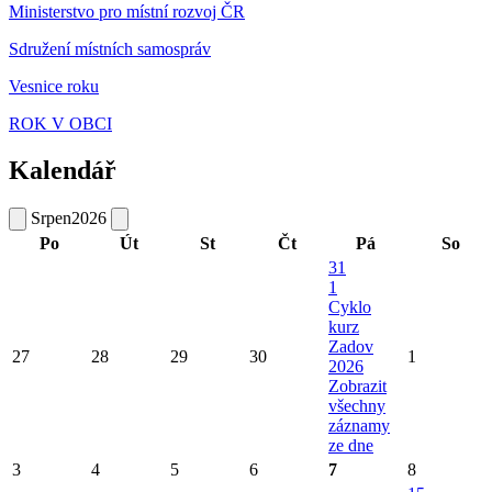
Ministerstvo pro místní rozvoj ČR
Sdružení místních samospráv
Vesnice roku
ROK V OBCI
Kalendář
Srpen
2026
Po
Út
St
Čt
Pá
So
31
1
Cyklo
kurz
Zadov
27
28
29
30
1
2026
Zobrazit
všechny
záznamy
ze dne
3
4
5
6
7
8