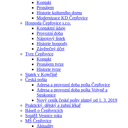
Kontakt
Pronájem
Historie kulturního domu
Modernizace KD Čepřovice
Hospoda Čepřovice s.r.o.
Kontaktní údaje
Provozní doba
Nápojový lístek
Historie hospody
Závěrečný účet
Tvrz Čepřovice
Kontakt
Pronájem tvrze
Historie tvrze
Statek v Koječíně
Česká pošta
Adresa a provozní doba pošta Čepřovice
Adresa a provozní doba pošta Volyně a
Strakonice
Nový ceník české pošty platný od 1. 3. 2019
Praktický, dětský a zubní lékař
Báseň o Čepřovicích
Soutěž Vesnice roku
MŠ Čepřovice
Aktuality