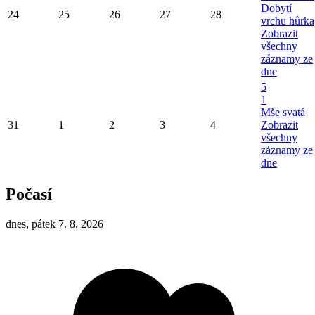
Dobytí
24
25
26
27
28
vrchu hůrka
Zobrazit
všechny
záznamy ze
dne
5
1
Mše svatá
31
1
2
3
4
Zobrazit
všechny
záznamy ze
dne
Počasí
dnes, pátek 7. 8. 2026