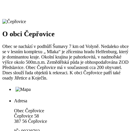
O obci Čepřovice
Obec se nachází v podhůří Šumavy 7 km od Volyně. Nedaleko obce
se v lesním komplexu „ Mlaka“ je zřícenina hradu Helfenburg, který
je dominantou kraje. Okolní krajina je pahorkovitá, v nadmořské
výšce okolo 500m.n.m. Zemědělská půda je obhospodařována ZOD
Předslavice. Obec Čepřovice má v současnosti cca 200 obyvatel.
Dnes slouží řada objektů k rekreaci. K obci Čepřovice patří také
osady Jiřetice a Koječín.
Adresa
Obec Čepřovice
Čepřovice 58
387 56 Čepřovice