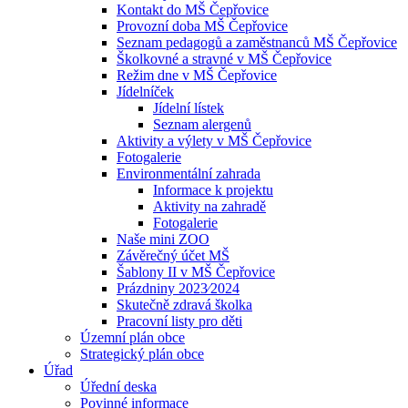
Kontakt do MŠ Čepřovice
Provozní doba MŠ Čepřovice
Seznam pedagogů a zaměstnanců MŠ Čepřovice
Školkovné a stravné v MŠ Čepřovice
Režim dne v MŠ Čepřovice
Jídelníček
Jídelní lístek
Seznam alergenů
Aktivity a výlety v MŠ Čepřovice
Fotogalerie
Environmentální zahrada
Informace k projektu
Aktivity na zahradě
Fotogalerie
Naše mini ZOO
Závěrečný účet MŠ
Šablony II v MŠ Čepřovice
Prázdniny 2023⁄2024
Skutečně zdravá školka
Pracovní listy pro děti
Územní plán obce
Strategický plán obce
Úřad
Úřední deska
Povinné informace