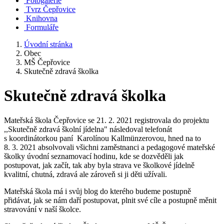
Fotogalerie
Tvrz Čepřovice
Knihovna
Formuláře
Úvodní stránka
Obec
MŠ Čepřovice
Skutečně zdravá školka
Skutečně zdravá školka
Mateřská škola Čepřovice se 21. 2. 2021 registrovala do projektu
,,Skutečně zdravá školní jídelna" následoval telefonát
s koordinátorkou paní Karolínou Kallmünzerovou, hned na to
8. 3. 2021 absolvovali všichni zaměstnanci a pedagogové mateřské
školky úvodní seznamovací hodinu, kde se dozvěděli jak
postupovat, jak začít, tak aby byla strava ve školkové jídelně
kvalitní, chutná, zdravá ale zároveň si ji děti užívali.
Mateřská škola má i svůj blog do kterého budeme postupně
přidávat, jak se nám daří postupovat, plnit své cíle a postupně měnit
stravování v naší školce.