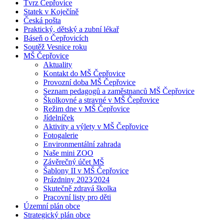
Tvrz Čepřovice
Statek v Koječíně
Česká pošta
Praktický, dětský a zubní lékař
Báseň o Čepřovicích
Soutěž Vesnice roku
MŠ Čepřovice
Aktuality
Kontakt do MŠ Čepřovice
Provozní doba MŠ Čepřovice
Seznam pedagogů a zaměstnanců MŠ Čepřovice
Školkovné a stravné v MŠ Čepřovice
Režim dne v MŠ Čepřovice
Jídelníček
Aktivity a výlety v MŠ Čepřovice
Fotogalerie
Environmentální zahrada
Naše mini ZOO
Závěrečný účet MŠ
Šablony II v MŠ Čepřovice
Prázdniny 2023⁄2024
Skutečně zdravá školka
Pracovní listy pro děti
Územní plán obce
Strategický plán obce