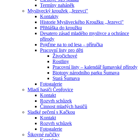
Termíny naháněk
Myslivecký kroužek ,,Jezevci"
Kontakty
Historie Mysliveckého Kroužku ,,Jezevci"
Přihláška do kroužku
Desatero zásad mladého myslivce a ochránce
přírody
Pojďme na to od lesa – příručka
Pracovní listy pro děti
Živočichové
Rostliny
Pracovní listy – kalendář šumavské přírody
Biotopy národního parku Šumava
Stará Šumava
Fotogalerie
Mladí hasiči Čepřovice
Kontakt
Rozvrh schůzek
Činnost mladých hasičů
Sladké pečení s Kačkou
Kontakt
Rozvrh schůzek
Fotogalerie
Šikovné ručičky