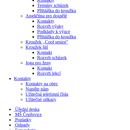
Kontakty
Termíny schůzek
Přihláška do kroužku
Angličtina pro dospělé
Kontakty
Rozvrh výuky
Podklady k výuce
Přihláška do kroužku
Kroužek ,,Cool senior"
Kroužek šití
Kontakt
Rozvrh schůzek
Joga pro ženy
Kontakt
Rozvrh lekcí
Kontakty
Kontakty na obec
Napište nám
Užitečná telefonní čísla
Užitečné odkazy
Úřední deska
MŠ Čepřovice
Poplatky
Odpady