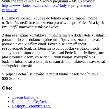
Skutečně zdravá škola – Školy v programu – MŠ Čeprovice:
https://www.skutecnezdravaskola.cz/skoly-v-programu/ms-
ceprovice
Budeme velice rádi, když se do tohoto projektu zapojí i rodiče
našich dětí, neděláme tuto změnu pro nás, ale pro Vaše děti a jejich
kvalitnější stravování u nás ve školce.
Zatím se snažíme kontaktovat místní farmáře a dodavatele kvalitních
potravin, chceme dokonce týdne mít připraven seznam dodavatelů,
potravin a cen v našem okolí. Povedlo se nám již spojit
se společností Scuk cz. která má svou pobočku ve Strakonicích
a díky koordinátorce pro tuto oblast paní Petře Kratochvílové jsme
plni informací o tom, co se dá v Scuku koupit. Postupně Vás
budeme informovat o tom, jak se nám daří kontaktovat a navazovat
spolupráci s farmáři.
V případě dotazů se neváhejte zeptat klidně na telefonním čísle
606 630 489.
Obec
Obecní knihovna
Kulturní dům Čepřovice
Hospoda Čepřovice s.r.o.