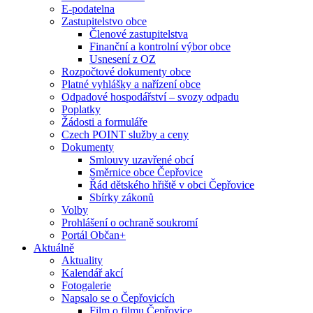
E-podatelna
Zastupitelstvo obce
Členové zastupitelstva
Finanční a kontrolní výbor obce
Usnesení z OZ
Rozpočtové dokumenty obce
Platné vyhlášky a nařízení obce
Odpadové hospodářství – svozy odpadu
Poplatky
Žádosti a formuláře
Czech POINT služby a ceny
Dokumenty
Smlouvy uzavřené obcí
Směrnice obce Čepřovice
Řád dětského hřiště v obci Čepřovice
Sbírky zákonů
Volby
Prohlášení o ochraně soukromí
Portál Občan+
Aktuálně
Aktuality
Kalendář akcí
Fotogalerie
Napsalo se o Čepřovicích
Film o filmu Čepřovice