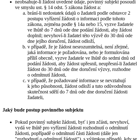
neobsahuje-li žádost uvedené údaje, povinný subjekt posoudí
ve smyslu ust. § 14 odst. 5 zákona žádost a:
brání-li nedostatek údajů o žadateli podle odstavce 2
postupu vyřízení žádosti o informaci podle tohoto
zákona, zejména podle § 14a nebo 15, vyzve žadatele
ve lhůtě do 7 dnů ode dne podání žádosti, aby žádost
doplnil; nevyhoví-li žadatel této výzvě do 30 dnů ode
dne jejího doručení, žádost odloží,
v případě, že je žádost nesrozumitelná, není zřejmé,
jaká informace je požadována, nebo je formulována
příliš obecně, vyzve žadatele ve lhůtě do sedmi dnů od
podání žádosti, aby žádost upřesnil, neupřesní-li žadatel
žádost do 30 dnů ode dne doručení výzvy, rozhodne
o odmítnutí žádosti,
v případě, že požadované informace se nevztahují
k jeho působnosti, žádost odloží a tuto odůvodněnou
skutečnost sdělí do 7 dnů ode dne doručení žádosti
žadateli,
Jaký bude postup povinného subjektu
Pokud povinný subjekt žádosti, byť i jen zčásti, nevyhoví,
vydá ve lhůtě pro vyřízení žádosti rozhodnutí o odmítnutí
žádosti, popřípadě o odmítnutí části žádosti (dále jen
"rozhodnutí o odmítnutí žádosti"), s výjimkou případů, kdy se