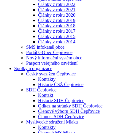
Články z roku 2022
Články z roku 2021
Články z roku 2020
Články z roku 2019
Články z roku 2018
Články z roku 2017
Články z roku 2015
Články z roku 2014
SMS infokanál obce
Portál GObec Čepřovice
Nový informační systém obce
Pasport veřejného osvětlení
Spolky a organizace
Český svaz žen Čepřovice
Kontakty
Historie ČSŽ Čepřovice
SDH Čepřovice
Kontakt
Historie SDH Čepřovice
Odkaz na stránky SDH Čepřovice
Členové výboru SDH Čepřovice
Činnost SDH Čepřovice
Myslivecké sdružení Mlaka
Kontakty
Členové MS Mlaka