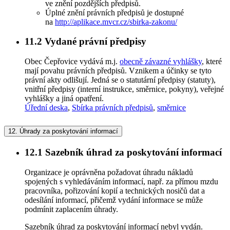
ve znění pozdějších předpisů.
Úplné znění právních předpisů je dostupné
na
http://aplikace.mvcr.cz/sbirka-zakonu/
11.2
Vydané právní předpisy
Obec Čepřovice vydává m.j.
obecně závazné vyhlášky
, které
mají povahu právních předpisů. Vznikem a účinky se tyto
právní akty odlišují. Jedná se o statutární předpisy (statuty),
vnitřní předpisy (interní instrukce, směrnice, pokyny), veřejné
vyhlášky a jiná opatření.
Úřední deska
,
Sbírka právních předpisů
,
směrnice
12.
Úhrady za poskytování informací
12.1
Sazebník úhrad za poskytování informací
Organizace je oprávněna požadovat úhradu nákladů
spojených s vyhledáváním informací, např. za přímou mzdu
pracovníka, pořizování kopií a technických nosičů dat a
odesílání informací, přičemž vydání informace se může
podmínit zaplacením úhrady.
Sazebník úhrad za poskytování informací nebyl vydán.