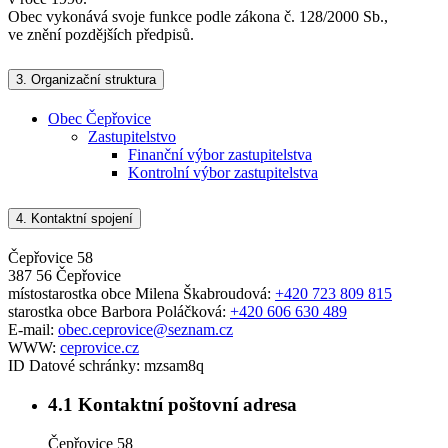
Obec vykonává svoje funkce podle zákona č. 128/2000 Sb.,
ve znění pozdějších předpisů.
3.
Organizační struktura
Obec Čepřovice
Zastupitelstvo
Finanční výbor zastupitelstva
Kontrolní výbor zastupitelstva
4.
Kontaktní spojení
Čepřovice 58
387 56 Čepřovice
místostarostka obce Milena Škabroudová:
+420 723 809 815
starostka obce Barbora Poláčková:
+420 606 630 489
E-mail:
obec.ceprovice@seznam.cz
WWW:
ceprovice.cz
ID Datové schránky:
mzsam8q
4.1
Kontaktní poštovní adresa
Čepřovice 58