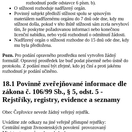
rozhodnutí podle odstavce 6 písm. b).
O stížnosti rozhoduje nadřízený orgán.
Povinný subjekt předloží stížnost spolu se spisovým
materiálem nadřízenému orgánu do 7 dnů ode dne, kdy mu
stížnost došla, pokud v této lhůtě stížnosti sám zcela nevyhoví
tím, že poskytne požadovanou informaci nebo konečnou
licenční nabídku, nebo vydá rozhodnutí o odmítnutí žádosti.
Nadřízený orgán o stížnosti rozhodne do 15 dnů ode dne, kdy
mu byla předložena.
Pozn.
Pro podání opravného prostředku není vytvořen žádný
formulář. Opravný prostředek lze buď podat písemně nebo ústně do
protokolu. Z podání musí být zřejmé, kdo jej činí a proti jakému
rozhodnutí je podání učiněno.
18.1 Povinně zveřejňované informace dle
zákona č. 106/99 Sb., § 5, odst. 5 -
Rejstříky, registry, evidence a seznamy
Obec Čepřovice nevede žádný veřejný rejstřík.
Uvádíme zde odkazy na jiné veřejně přístupné rejstříky:
Centrální registr živnostenských povolení provozovaný