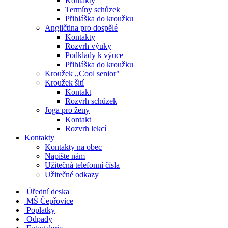
Kontakty
Termíny schůzek
Přihláška do kroužku
Angličtina pro dospělé
Kontakty
Rozvrh výuky
Podklady k výuce
Přihláška do kroužku
Kroužek ,,Cool senior"
Kroužek šití
Kontakt
Rozvrh schůzek
Joga pro ženy
Kontakt
Rozvrh lekcí
Kontakty
Kontakty na obec
Napište nám
Užitečná telefonní čísla
Užitečné odkazy
Úřední deska
MŠ Čepřovice
Poplatky
Odpady