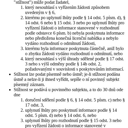
"stížnost") může podat žadatel,
který nesouhlasí s vyřízením žádosti způsobem
uvedeným v § 6,
kterému po uplynutí lhůty podle § 14 odst. 5 písm. d), §
14 odst. 6 nebo § 15 odst. 3 nebo po uplynutí lhůty pro
vyřízení žádosti o informace stanovené v rozhodnutí
podle odstavce 6 písm. b) nebyla poskytnuta informace
nebo předložena konečná licenční nabídka a nebylo
vydáno rozhodnutí o odmítnutí žádosti,
kterému byla informace poskytnuta částečně, aniž bylo
o zbytku žádosti vydáno rozhodnutí o odmítnutí, nebo
který nesouhlasí s výší úhrady sdělené podle § 17 odst.
3 nebo s výší odměny podle § 14b odst. 2,
požadovanými v souvislosti s poskytováním informací.
Stížnost lze podat písemně nebo ústně; je-li stížnost podána
ústně a nelze-li ji ihned vyřídit, sepíše o ní povinný subjekt
písemný záznam.
Stížnost se podává u povinného subjektu, a to do 30 dnů ode
dne
doručení sdělení podle § 6, § 14 odst. 5 písm. c) nebo §
17 odst. 3,
uplynutí lhůty pro poskytnutí informace podle § 14
odst. 5 písm. d) nebo § 14 odst. 6, nebo
uplynutí lhůty pro rozhodnutí podle § 15 odst. 3 nebo
pro vyřízení žádosti o informace stanovené v