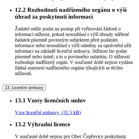
12.2
Rozhodnutí nadřízeného orgánu o výši
úhrad za poskytnutí informací
Žadatel může podat na postup při vyřizování žádosti o
informaci stížnost, pokud nesouhlasí s výší úhrady sdělené
žadateli písemně povinným subjektem před podáním
informace nebo nesouhlasí s výší odměny za oprávnění užít
informaci na základě licenční smlouvy. Stížnost lze podat
písemně nebo ústně, a to u povinného subjektu. O stížnosti
rozhoduje nadřízený orgán. V současné době nejsou vydána
žádná usnesení nadřízeného orgánu týkajících se těchto
stížností.
13.
Licenční smlouvy
13.1
Vzory licenčních smluv
Vzor licenční smlouvy (31.5 kB)
13.2
Výhradní licence
V současné době nejsou pro Obec Čepřovice poskytnuty