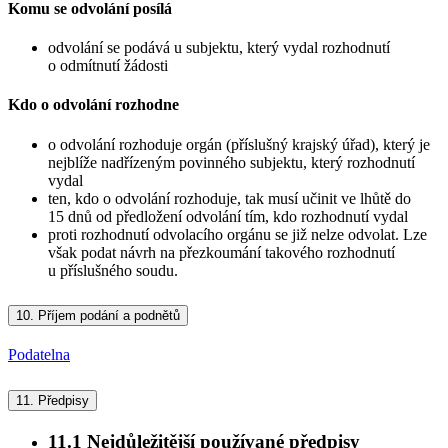
Komu se odvolání posílá
odvolání se podává u subjektu, který vydal rozhodnutí
o odmítnutí žádosti
Kdo o odvolání rozhodne
o odvolání rozhoduje orgán (příslušný krajský úřad), který je
nejblíže nadřízeným povinného subjektu, který rozhodnutí
vydal
ten, kdo o odvolání rozhoduje, tak musí učinit ve lhůtě do
15 dnů od předložení odvolání tím, kdo rozhodnutí vydal
proti rozhodnutí odvolacího orgánu se již nelze odvolat. Lze
však podat návrh na přezkoumání takového rozhodnutí
u příslušného soudu.
10.
Příjem podání a podnětů
Podatelna
11.
Předpisy
11.1
Nejdůležitější používané předpisy