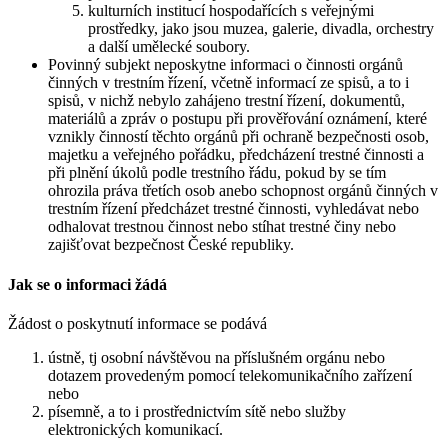
kulturních institucí hospodařících s veřejnými
prostředky, jako jsou muzea, galerie, divadla, orchestry
a další umělecké soubory.
Povinný subjekt neposkytne informaci o činnosti orgánů
činných v trestním řízení, včetně informací ze spisů, a to i
spisů, v nichž nebylo zahájeno trestní řízení, dokumentů,
materiálů a zpráv o postupu při prověřování oznámení, které
vznikly činností těchto orgánů při ochraně bezpečnosti osob,
majetku a veřejného pořádku, předcházení trestné činnosti a
při plnění úkolů podle trestního řádu, pokud by se tím
ohrozila práva třetích osob anebo schopnost orgánů činných v
trestním řízení předcházet trestné činnosti, vyhledávat nebo
odhalovat trestnou činnost nebo stíhat trestné činy nebo
zajišťovat bezpečnost České republiky.
Jak se o informaci žádá
Žádost o poskytnutí informace se podává
ústně, tj osobní návštěvou na příslušném orgánu nebo
dotazem provedeným pomocí telekomunikačního zařízení
nebo
písemně, a to i prostřednictvím sítě nebo služby
elektronických komunikací.