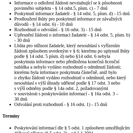
Informace o odložení žádosti nevztahující se k působnosti
povinného subjektu - § 14 odst.5, písm. c) - 7 dnů
Poskytnutí informace žadateli - § 14 odst. 5, písm. d) - 15 dnů
Prodloužení lhůty pro poskytnutí informace ze závažných
důvodů - § 14 odst. 6) - 10 dnů
Rozhodnutí o odvolání - § 16 odst. 3) - 15 dnů
Upřesnění žádosti o informaci žadatele - § 14 odst. 5, písm. b)
- 30 dnů
Lhůta pro stížnost žadatele, který nesouhlasí s vyřízením
žádosti způsobem uvedeným v § 6; kterému po uplynutí lhůty
podle § 14 odst. 5 písm. d) nebo §14 odst. 6 nebyla
poskytnuta informace nebo předložena konečná licenční
nabídka a nebylo vydáno rozhodnutí o odmítnutí žádosti;
kterému byla informace poskytnuta částečně, aniž bylo
o zbytku žádosti vydáno rozhodnutí o odmítnutí, nebo který
nesouhlasí s výší úhrady sdělené podle § 17 odst. 3 nebo
s výší odměny podle § 14a odst. 2, požadovanými
v souvislosti s poskytováním informací - § 16a odst. 3 –
30 dnů
Odvolání proti rozhodnutí - § 16 odst. 1) - 15 dnů
Termíny
Poskytování informací dle § 5 odst. 1 způsobem umožňujícím