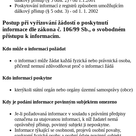
dálkový přístup (§ 5 odst. 2) - od 1.1.2001
Poskytování informací z registrů způsobem umožňujícím
dálkový přístup (§ 5 odst. 3) - od 1. 1. 2002
Postup při vyřizování žádostí o poskytnutí
informace dle zákona č. 106/99 Sb., o svobodném
přístupu k informacím.
Kdo může o informaci požádat
o informaci může žádat každá fyzická nebo právnická osoba,
přičemž nemusí zdůvodňovat proč o informaci žádá
Kdo informaci poskytne
kterýkoli státní orgán nebo orgány územní samosprávy (obce)
Kdy je podání informace povinným subjektem omezeno
Je-li požadovaná informace v souladu s právními předpisy
označena za utajovanou informaci, k níž žadatel nemá
oprávněný přístup, povinný subjekt ji neposkytne.
Informace týkající se osobnosti, projevů osobní povahy,
soukromí fyzické osoby a osobní údaje povinný subjekt