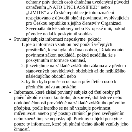
ochrany práv třetích osob chráněna uvedenými původci
označením „NATO UNCLASSIFIED“ nebo
„LIMITE“ a v České republice je toto označení
respektováno z důvodů plnění povinností vyplývajících
pro Českou republiku z jejího členství v Organizaci
Severoatlantické smlouvy nebo Evropské unii, pokud
původce nedal k poskytnutí souhlas.
Povinný subjekt informaci neposkytne, pokud:
jde o informaci vzniklou bez použití veřejných
prostředků, která byla předána osobou, jíž takovouto
povinnost zákon neukládá, pokud nesdělila, že s
poskytnutím informace souhlasí,
ji zveřejňuje na základě zvláštního zákona a v předem
stanovených pravidelných obdobích až do nejbližšího
následujícího období, nebo
by tím byla porušena ochrana práv třetích osob k
předmětu práva autorského.
Informace, které získal povinný subjekt od třetí osoby při
plnění úkolů v rámci kontrolní, dozorové, dohledové nebo
obdobné činnosti prováděné na základě zvláštního právního
předpisu, podle kterého se na ně vztahuje povinnost
mlčenlivosti anebo jiný postup chránící je před zveřejněním
nebo zneužitím, se neposkytují. Povinný subjekt poskytne
pouze ty informace, které při plnění těchto úkolů vznikly jeho
činností.