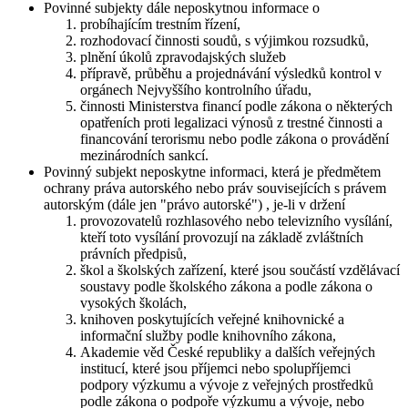
Povinné subjekty dále neposkytnou informace o
probíhajícím trestním řízení,
rozhodovací činnosti soudů, s výjimkou rozsudků,
plnění úkolů zpravodajských služeb
přípravě, průběhu a projednávání výsledků kontrol v
orgánech Nejvyššího kontrolního úřadu,
činnosti Ministerstva financí podle zákona o některých
opatřeních proti legalizaci výnosů z trestné činnosti a
financování terorismu nebo podle zákona o provádění
mezinárodních sankcí.
Povinný subjekt neposkytne informaci, která je předmětem
ochrany práva autorského nebo práv souvisejících s právem
autorským (dále jen "právo autorské") , je-li v držení
provozovatelů rozhlasového nebo televizního vysílání,
kteří toto vysílání provozují na základě zvláštních
právních předpisů,
škol a školských zařízení, které jsou součástí vzdělávací
soustavy podle školského zákona a podle zákona o
vysokých školách,
knihoven poskytujících veřejné knihovnické a
informační služby podle knihovního zákona,
Akademie věd České republiky a dalších veřejných
institucí, které jsou příjemci nebo spolupříjemci
podpory výzkumu a vývoje z veřejných prostředků
podle zákona o podpoře výzkumu a vývoje, nebo