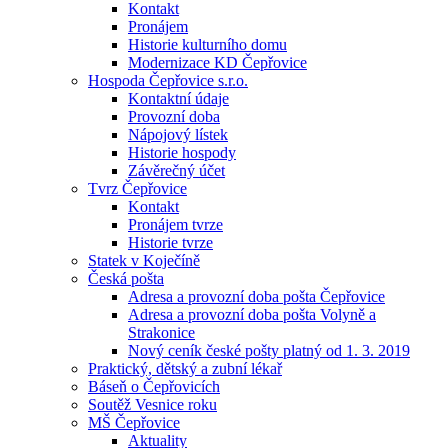
Kontakt
Pronájem
Historie kulturního domu
Modernizace KD Čepřovice
Hospoda Čepřovice s.r.o.
Kontaktní údaje
Provozní doba
Nápojový lístek
Historie hospody
Závěrečný účet
Tvrz Čepřovice
Kontakt
Pronájem tvrze
Historie tvrze
Statek v Koječíně
Česká pošta
Adresa a provozní doba pošta Čepřovice
Adresa a provozní doba pošta Volyně a
Strakonice
Nový ceník české pošty platný od 1. 3. 2019
Praktický, dětský a zubní lékař
Báseň o Čepřovicích
Soutěž Vesnice roku
MŠ Čepřovice
Aktuality