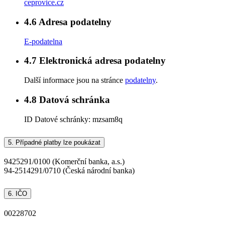
ceprovice.cz
4.6
Adresa podatelny
E-podatelna
4.7
Elektronická adresa podatelny
Další informace jsou na stránce
podatelny
.
4.8
Datová schránka
ID Datové schránky:
mzsam8q
5.
Případné platby lze poukázat
9425291/0100 (Komerční banka, a.s.)
94-2514291/0710 (Česká národní banka)
6.
IČO
00228702