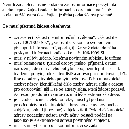
Není-li žadateli na ústně podanou žádost informace poskytnuta
anebo nepovažuje-li žadatel informaci poskytnutou na ústně
podanou žádost za dostačující, je třeba podat žádost písemně.
Co musí písemná žádost obsahovat
označena („žádost dle informačního zákona“; „žádost dle
z. č. 106/1999 Sb.“; „žádost dle zákona o svobodném
přístupu k informacím“, apod.), tj., že se žadatel domáhá
poskytnutí informací podle zákona č. 106/1999 Sb.
musí v ní být určeno, kterému povinném subjektu je určena,
musí obsahovat u fyzické osoby: jméno, příjmení, datum
narození, adresu trvalého pobytu nebo, není-li přihlášena k
trvalému pobytu, adresu bydliště a adresu pro doručování, liší-
li se od adresy trvalého pobytu nebo bydliště a u právnické
osoby: název, identifikační číslo osoby, adresu sídla a adresu
pro doručování, liší-li se od adresy sídla, která žádost podává.
Adresou pro doručování se rozumí též elektronická adresa.
je-li žádost učiněna elektronicky, musí být podána
prostřednictvím elektronické adresy podatelny povinného
subjektu, pokud ji povinný subjekt zřídil. Pokud elektronické
adresy podatelny nejsou zveřejněny, postačí podání na
jakoukoliv elektronickou adresu povinného subjektu.
musí z ní být patrno o jakou informaci se žádá.