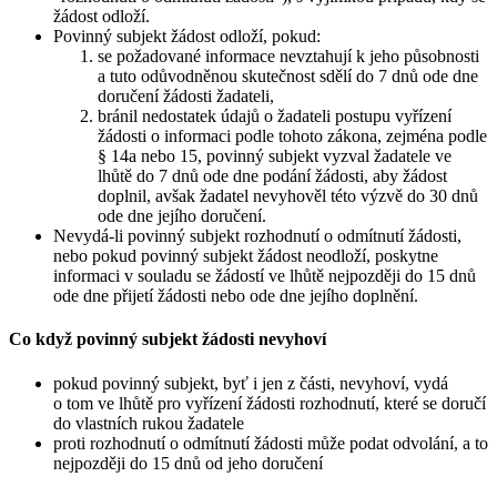
žádost odloží.
Povinný subjekt žádost odloží, pokud:
se požadované informace nevztahují k jeho působnosti
a tuto odůvodněnou skutečnost sdělí do 7 dnů ode dne
doručení žádosti žadateli,
bránil nedostatek údajů o žadateli postupu vyřízení
žádosti o informaci podle tohoto zákona, zejména podle
§ 14a nebo 15, povinný subjekt vyzval žadatele ve
lhůtě do 7 dnů ode dne podání žádosti, aby žádost
doplnil, avšak žadatel nevyhověl této výzvě do 30 dnů
ode dne jejího doručení.
Nevydá-li povinný subjekt rozhodnutí o odmítnutí žádosti,
nebo pokud povinný subjekt žádost neodloží, poskytne
informaci v souladu se žádostí ve lhůtě nejpozději do 15 dnů
ode dne přijetí žádosti nebo ode dne jejího doplnění.
Co když povinný subjekt žádosti nevyhoví
pokud povinný subjekt, byť i jen z části, nevyhoví, vydá
o tom ve lhůtě pro vyřízení žádosti rozhodnutí, které se doručí
do vlastních rukou žadatele
proti rozhodnutí o odmítnutí žádosti může podat odvolání, a to
nejpozději do 15 dnů od jeho doručení