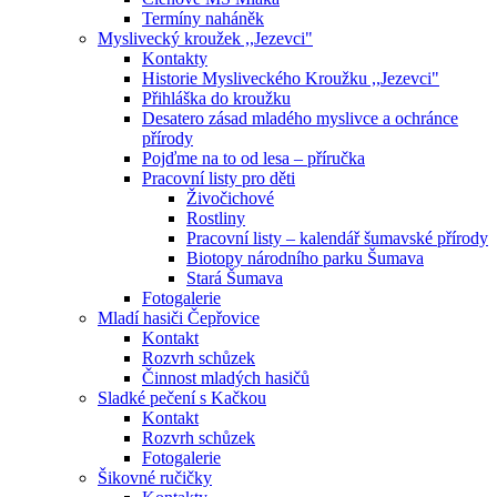
Termíny naháněk
Myslivecký kroužek ,,Jezevci"
Kontakty
Historie Mysliveckého Kroužku ,,Jezevci"
Přihláška do kroužku
Desatero zásad mladého myslivce a ochránce
přírody
Pojďme na to od lesa – příručka
Pracovní listy pro děti
Živočichové
Rostliny
Pracovní listy – kalendář šumavské přírody
Biotopy národního parku Šumava
Stará Šumava
Fotogalerie
Mladí hasiči Čepřovice
Kontakt
Rozvrh schůzek
Činnost mladých hasičů
Sladké pečení s Kačkou
Kontakt
Rozvrh schůzek
Fotogalerie
Šikovné ručičky