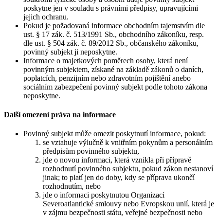
poskytne jen v souladu s právními předpisy, upravujícími
jejich ochranu.
Pokud je požadovaná informace obchodním tajemstvím dle
ust. § 17 zák. č. 513/1991 Sb., obchodního zákoníku, resp.
dle ust. § 504 zák. č. 89/2012 Sb., občanského zákoníku,
povinný subjekt ji neposkytne.
Informace o majetkových poměrech osoby, která není
povinným subjektem, získané na základě zákonů o daních,
poplatcích, penzijním nebo zdravotním pojištění anebo
sociálním zabezpečení povinný subjekt podle tohoto zákona
neposkytne.
Další omezení práva na informace
Povinný subjekt může omezit poskytnutí informace, pokud:
se vztahuje výlučně k vnitřním pokynům a personálním
předpisům povinného subjektu,
jde o novou informaci, která vznikla při přípravě
rozhodnutí povinného subjektu, pokud zákon nestanoví
jinak; to platí jen do doby, kdy se příprava ukončí
rozhodnutím, nebo
jde o informaci poskytnutou Organizací
Severoatlantické smlouvy nebo Evropskou unií, která je
v zájmu bezpečnosti státu, veřejné bezpečnosti nebo