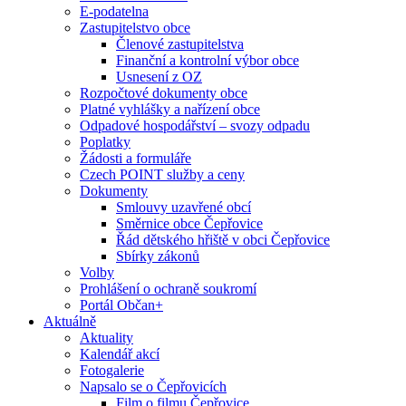
E-podatelna
Zastupitelstvo obce
Členové zastupitelstva
Finanční a kontrolní výbor obce
Usnesení z OZ
Rozpočtové dokumenty obce
Platné vyhlášky a nařízení obce
Odpadové hospodářství – svozy odpadu
Poplatky
Žádosti a formuláře
Czech POINT služby a ceny
Dokumenty
Smlouvy uzavřené obcí
Směrnice obce Čepřovice
Řád dětského hřiště v obci Čepřovice
Sbírky zákonů
Volby
Prohlášení o ochraně soukromí
Portál Občan+
Aktuálně
Aktuality
Kalendář akcí
Fotogalerie
Napsalo se o Čepřovicích
Film o filmu Čepřovice