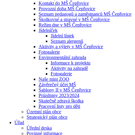
Kontakt do MŠ Čepřovice
Provozní doba MŠ Čepřovice
Seznam pedagogů a zaměstnanců MŠ Čepřovice
Školkovné a stravné v MŠ Čepřovice
Režim dne v MŠ Čepřovice
Jídelníček
Jídelní lístek
Seznam alergenů
Aktivity a výlety v MŠ Čepřovice
Fotogalerie
Environmentální zahrada
Informace k projektu
Aktivity na zahradě
Fotogalerie
Naše mini ZOO
Závěrečný účet MŠ
Šablony II v MŠ Čepřovice
Prázdniny 2023⁄2024
Skutečně zdravá školka
Pracovní listy pro děti
Územní plán obce
Strategický plán obce
Úřad
Úřední deska
Povinné informace