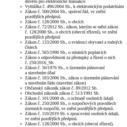
důvěru pro elektronické transakce
Vyhláška č. 496/2004 Sb., k elektronickým podatelnám
Zákon č. 500/2004 Sb., správní řád, ve znění
pozdějších předpisů.
Zákon č. 128/2000 Sb., o obcích
Zákon č. 72/2012 Sb., zákon, kterým se mění zákon
č. 128/2000 Sb., o obcích (obecní zřízení), ve znění
pozdějších předpisů
Zákon č. 133/2000 Sb., o evidenci obyvatel a rodných
číslech
Zákon č. 565/1990 Sb., o místních poplatcích
Zákon o odpovědnosti za přestupky a řízení o nich
č. 250/2016_Sb
Zákon č. 50/1976 Sb., o územním plánovaní
a stavebním úřad
Zákon č. 183/2006 Sb., zákon o územním plánování
a stavebním řádu (stavební zákon)
Občanský zákoník zákon č. 89/2012 Sb.
Obchodní zákoník zákon č. 513/1991 Sb.
Zákon č. 101/2000 sb., o ochraně osobních údajů
Zákon č. 250/2000 Sb., o rozpočtových pravidlech
územních rozpočtů, ve znění pozdějších předpisů.
Zákon č. 110/2019 Sb. o zpracování osobních údajů,
ve znění pozdějších předpisů.
Zákon č. 128/2000 Sb., o obcích (obecní zřízení),