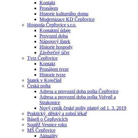
Kontakt
Pronájem
Historie kulturního domu
Modernizace KD Čepřovice
Hospoda Čepřovice s.r.o.
Kontaktní údaje
Provozní doba
Nápojový lístek
Historie hospody
Závěrečný účet
Tvrz Čepřovice
Kontakt
Pronájem tvrze
Historie tvrze
Statek v Koječíně
Česká pošta
Adresa a provozní doba pošta Čepřovice
Adresa a provozní doba pošta Volyně a
Strakonice
Nový ceník české pošty platný od 1. 3. 2019
Praktický, dětský a zubní lékař
Báseň o Čepřovicích
Soutěž Vesnice roku
MŠ Čepřovice
Aktuality