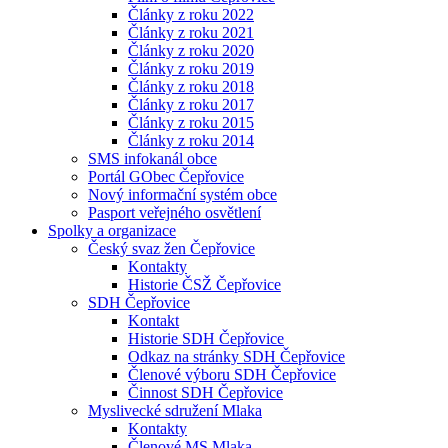
Články z roku 2022
Články z roku 2021
Články z roku 2020
Články z roku 2019
Články z roku 2018
Články z roku 2017
Články z roku 2015
Články z roku 2014
SMS infokanál obce
Portál GObec Čepřovice
Nový informační systém obce
Pasport veřejného osvětlení
Spolky a organizace
Český svaz žen Čepřovice
Kontakty
Historie ČSŽ Čepřovice
SDH Čepřovice
Kontakt
Historie SDH Čepřovice
Odkaz na stránky SDH Čepřovice
Členové výboru SDH Čepřovice
Činnost SDH Čepřovice
Myslivecké sdružení Mlaka
Kontakty
Členové MS Mlaka