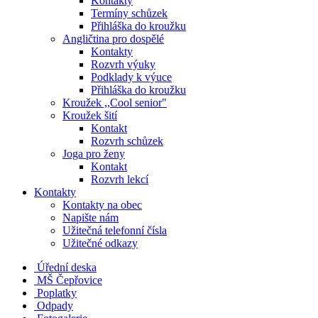
Kontakty
Termíny schůzek
Přihláška do kroužku
Angličtina pro dospělé
Kontakty
Rozvrh výuky
Podklady k výuce
Přihláška do kroužku
Kroužek ,,Cool senior"
Kroužek šití
Kontakt
Rozvrh schůzek
Joga pro ženy
Kontakt
Rozvrh lekcí
Kontakty
Kontakty na obec
Napište nám
Užitečná telefonní čísla
Užitečné odkazy
Úřední deska
MŠ Čepřovice
Poplatky
Odpady