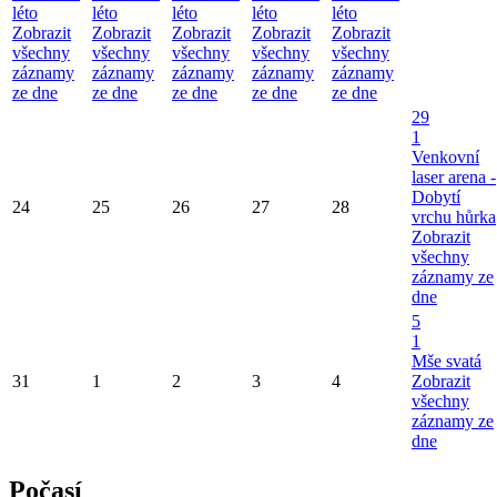
léto
léto
léto
léto
léto
Zobrazit
Zobrazit
Zobrazit
Zobrazit
Zobrazit
všechny
všechny
všechny
všechny
všechny
záznamy
záznamy
záznamy
záznamy
záznamy
ze dne
ze dne
ze dne
ze dne
ze dne
29
1
Venkovní
laser arena -
Dobytí
24
25
26
27
28
vrchu hůrka
Zobrazit
všechny
záznamy ze
dne
5
1
Mše svatá
31
1
2
3
4
Zobrazit
všechny
záznamy ze
dne
Počasí