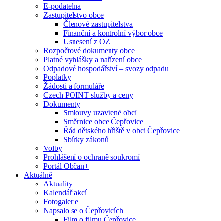
E-podatelna
Zastupitelstvo obce
Členové zastupitelstva
Finanční a kontrolní výbor obce
Usnesení z OZ
Rozpočtové dokumenty obce
Platné vyhlášky a nařízení obce
Odpadové hospodářství – svozy odpadu
Poplatky
Žádosti a formuláře
Czech POINT služby a ceny
Dokumenty
Smlouvy uzavřené obcí
Směrnice obce Čepřovice
Řád dětského hřiště v obci Čepřovice
Sbírky zákonů
Volby
Prohlášení o ochraně soukromí
Portál Občan+
Aktuálně
Aktuality
Kalendář akcí
Fotogalerie
Napsalo se o Čepřovicích
Film o filmu Čepřovice