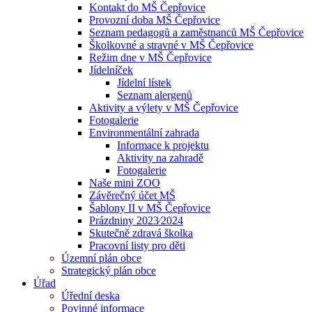
Kontakt do MŠ Čepřovice
Provozní doba MŠ Čepřovice
Seznam pedagogů a zaměstnanců MŠ Čepřovice
Školkovné a stravné v MŠ Čepřovice
Režim dne v MŠ Čepřovice
Jídelníček
Jídelní lístek
Seznam alergenů
Aktivity a výlety v MŠ Čepřovice
Fotogalerie
Environmentální zahrada
Informace k projektu
Aktivity na zahradě
Fotogalerie
Naše mini ZOO
Závěrečný účet MŠ
Šablony II v MŠ Čepřovice
Prázdniny 2023⁄2024
Skutečně zdravá školka
Pracovní listy pro děti
Územní plán obce
Strategický plán obce
Úřad
Úřední deska
Povinné informace