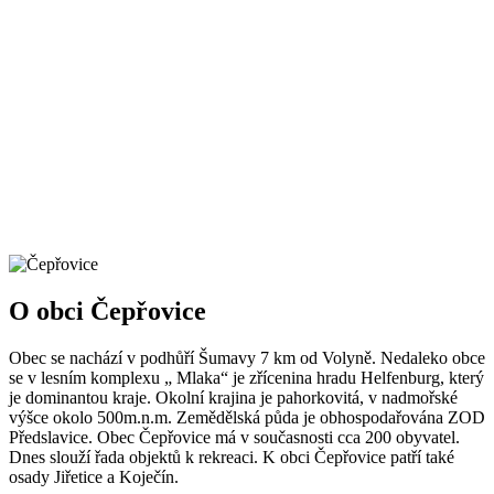
O obci Čepřovice
Obec se nachází v podhůří Šumavy 7 km od Volyně. Nedaleko obce
se v lesním komplexu „ Mlaka“ je zřícenina hradu Helfenburg, který
je dominantou kraje. Okolní krajina je pahorkovitá, v nadmořské
výšce okolo 500m.n.m. Zemědělská půda je obhospodařována ZOD
Předslavice. Obec Čepřovice má v současnosti cca 200 obyvatel.
Dnes slouží řada objektů k rekreaci. K obci Čepřovice patří také
osady Jiřetice a Koječín.