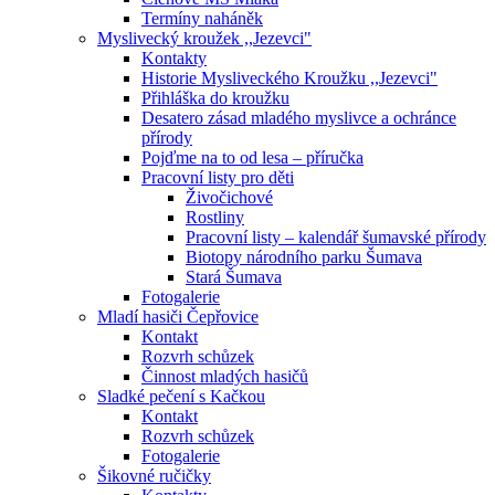
Termíny naháněk
Myslivecký kroužek ,,Jezevci"
Kontakty
Historie Mysliveckého Kroužku ,,Jezevci"
Přihláška do kroužku
Desatero zásad mladého myslivce a ochránce
přírody
Pojďme na to od lesa – příručka
Pracovní listy pro děti
Živočichové
Rostliny
Pracovní listy – kalendář šumavské přírody
Biotopy národního parku Šumava
Stará Šumava
Fotogalerie
Mladí hasiči Čepřovice
Kontakt
Rozvrh schůzek
Činnost mladých hasičů
Sladké pečení s Kačkou
Kontakt
Rozvrh schůzek
Fotogalerie
Šikovné ručičky