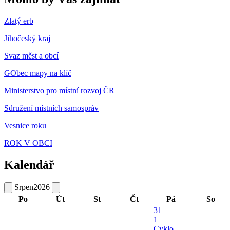
Zlatý erb
Jihočeský kraj
Svaz měst a obcí
GObec mapy na klíč
Ministerstvo pro místní rozvoj ČR
Sdružení místních samospráv
Vesnice roku
ROK V OBCI
Kalendář
Srpen
2026
Po
Út
St
Čt
Pá
So
31
1
Cyklo