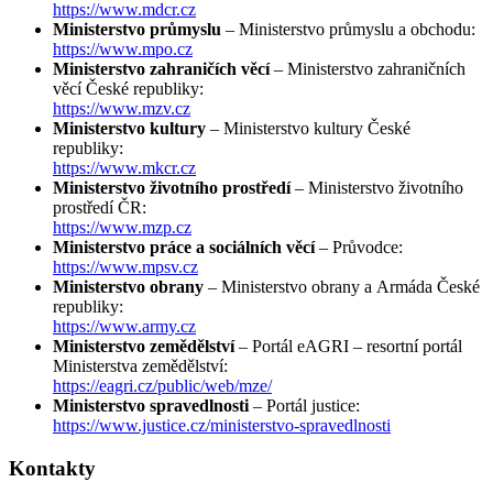
https://www.mdcr.cz
Ministerstvo průmyslu
– Ministerstvo průmyslu a obchodu:
https://www.mpo.cz
Ministerstvo zahraničích věcí
– Ministerstvo zahraničních
věcí České republiky:
https://www.mzv.cz
Ministerstvo kultury
– Ministerstvo kultury České
republiky:
https://www.mkcr.cz
Ministerstvo životního prostředí
– Ministerstvo životního
prostředí ČR:
https://www.mzp.cz
Ministerstvo práce a sociálních věcí
– Průvodce:
https://www.mpsv.cz
Ministerstvo obrany
– Ministerstvo obrany a Armáda České
republiky:
https://www.army.cz
Ministerstvo zemědělství
– Portál eAGRI – resortní portál
Ministerstva zemědělství:
https://eagri.cz/public/web/mze/
Ministerstvo spravedlnosti
– Portál justice:
https://www.justice.cz/ministerstvo-spravedlnosti
Kontakty