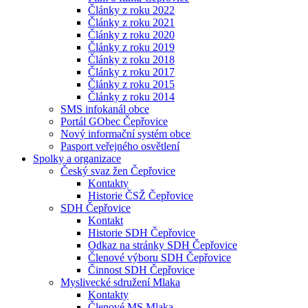
Články z roku 2022
Články z roku 2021
Články z roku 2020
Články z roku 2019
Články z roku 2018
Články z roku 2017
Články z roku 2015
Články z roku 2014
SMS infokanál obce
Portál GObec Čepřovice
Nový informační systém obce
Pasport veřejného osvětlení
Spolky a organizace
Český svaz žen Čepřovice
Kontakty
Historie ČSŽ Čepřovice
SDH Čepřovice
Kontakt
Historie SDH Čepřovice
Odkaz na stránky SDH Čepřovice
Členové výboru SDH Čepřovice
Činnost SDH Čepřovice
Myslivecké sdružení Mlaka
Kontakty
Členové MS Mlaka