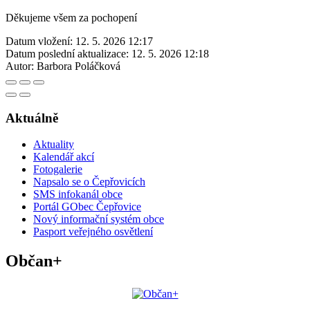
Děkujeme všem za pochopení
Datum vložení:
12. 5. 2026 12:17
Datum poslední aktualizace:
12. 5. 2026 12:18
Autor:
Barbora Poláčková
Aktuálně
Aktuality
Kalendář akcí
Fotogalerie
Napsalo se o Čepřovicích
SMS infokanál obce
Portál GObec Čepřovice
Nový informační systém obce
Pasport veřejného osvětlení
Občan+