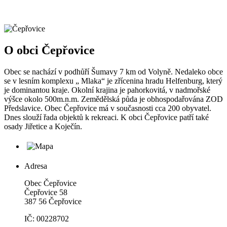
O obci Čepřovice
Obec se nachází v podhůří Šumavy 7 km od Volyně. Nedaleko obce
se v lesním komplexu „ Mlaka“ je zřícenina hradu Helfenburg, který
je dominantou kraje. Okolní krajina je pahorkovitá, v nadmořské
výšce okolo 500m.n.m. Zemědělská půda je obhospodařována ZOD
Předslavice. Obec Čepřovice má v současnosti cca 200 obyvatel.
Dnes slouží řada objektů k rekreaci. K obci Čepřovice patří také
osady Jiřetice a Koječín.
Adresa
Obec Čepřovice
Čepřovice 58
387 56 Čepřovice
IČ: 00228702