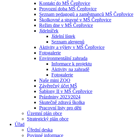
Kontakt do MŠ Čepřovice
Provozní doba MŠ Čepřovice
Seznam pedagogů a zaměstnanců MŠ Čepřovice
Školkovné a stravné v MŠ Čepřovice
Režim dne v MŠ Čepřovice
Jídelníček
Jídelní lístek
Seznam alergenů
Aktivity a výlety v MŠ Čepřovice
Fotogalerie
Environmentální zahrada
Informace k projektu
Aktivity na zahradě
Fotogalerie
Naše mini ZOO
Závěrečný účet MŠ
Šablony II v MŠ Čepřovice
Prázdniny 2023⁄2024
Skutečně zdravá školka
Pracovní listy pro děti
Územní plán obce
Strategický plán obce
Úřad
Úřední deska
Povinné informace