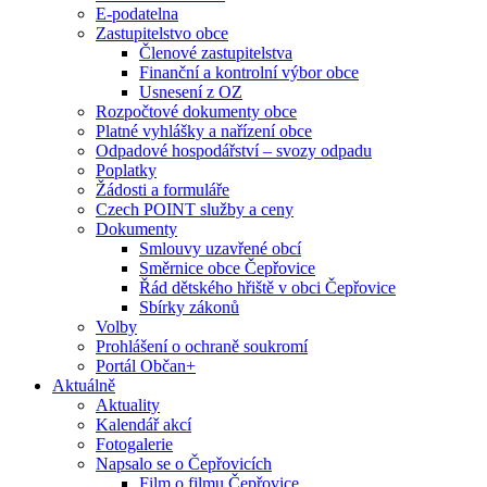
E-podatelna
Zastupitelstvo obce
Členové zastupitelstva
Finanční a kontrolní výbor obce
Usnesení z OZ
Rozpočtové dokumenty obce
Platné vyhlášky a nařízení obce
Odpadové hospodářství – svozy odpadu
Poplatky
Žádosti a formuláře
Czech POINT služby a ceny
Dokumenty
Smlouvy uzavřené obcí
Směrnice obce Čepřovice
Řád dětského hřiště v obci Čepřovice
Sbírky zákonů
Volby
Prohlášení o ochraně soukromí
Portál Občan+
Aktuálně
Aktuality
Kalendář akcí
Fotogalerie
Napsalo se o Čepřovicích
Film o filmu Čepřovice