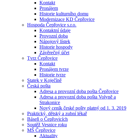
Kontakt
Pronájem
Historie kulturního domu
Modernizace KD Čepřovice
Hospoda Čepřovice s.r.o.
Kontaktní údaje
Provozní doba
Nápojový lístek
Historie hospody
Závěrečný účet
Tvrz Čepřovice
Kontakt
Pronájem tvrze
Historie tvrze
Statek v Koječíně
Česká pošta
Adresa a provozní doba pošta Čepřovice
Adresa a provozní doba pošta Volyně a
Strakonice
Nový ceník české pošty platný od 1. 3. 2019
Praktický, dětský a zubní lékař
Báseň o Čepřovicích
Soutěž Vesnice roku
MŠ Čepřovice
Aktuality