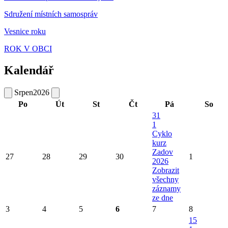
Sdružení místních samospráv
Vesnice roku
ROK V OBCI
Kalendář
Srpen
2026
Po
Út
St
Čt
Pá
So
31
1
Cyklo
kurz
Zadov
27
28
29
30
1
2026
Zobrazit
všechny
záznamy
ze dne
3
4
5
6
7
8
15