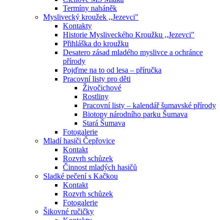
Termíny naháněk
Myslivecký kroužek ,,Jezevci"
Kontakty
Historie Mysliveckého Kroužku ,,Jezevci"
Přihláška do kroužku
Desatero zásad mladého myslivce a ochránce
přírody
Pojďme na to od lesa – příručka
Pracovní listy pro děti
Živočichové
Rostliny
Pracovní listy – kalendář šumavské přírody
Biotopy národního parku Šumava
Stará Šumava
Fotogalerie
Mladí hasiči Čepřovice
Kontakt
Rozvrh schůzek
Činnost mladých hasičů
Sladké pečení s Kačkou
Kontakt
Rozvrh schůzek
Fotogalerie
Šikovné ručičky