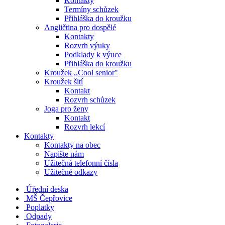
Kontakty
Termíny schůzek
Přihláška do kroužku
Angličtina pro dospělé
Kontakty
Rozvrh výuky
Podklady k výuce
Přihláška do kroužku
Kroužek ,,Cool senior"
Kroužek šití
Kontakt
Rozvrh schůzek
Joga pro ženy
Kontakt
Rozvrh lekcí
Kontakty
Kontakty na obec
Napište nám
Užitečná telefonní čísla
Užitečné odkazy
Úřední deska
MŠ Čepřovice
Poplatky
Odpady