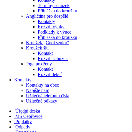
Kontakty
Termíny schůzek
Přihláška do kroužku
Angličtina pro dospělé
Kontakty
Rozvrh výuky
Podklady k výuce
Přihláška do kroužku
Kroužek ,,Cool senior"
Kroužek šití
Kontakt
Rozvrh schůzek
Joga pro ženy
Kontakt
Rozvrh lekcí
Kontakty
Kontakty na obec
Napište nám
Užitečná telefonní čísla
Užitečné odkazy
Úřední deska
MŠ Čepřovice
Poplatky
Odpady