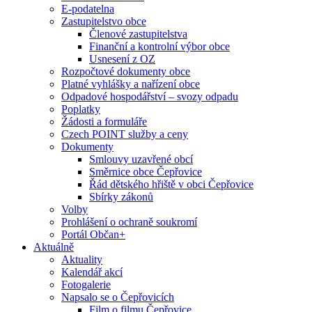
E-podatelna
Zastupitelstvo obce
Členové zastupitelstva
Finanční a kontrolní výbor obce
Usnesení z OZ
Rozpočtové dokumenty obce
Platné vyhlášky a nařízení obce
Odpadové hospodářství – svozy odpadu
Poplatky
Žádosti a formuláře
Czech POINT služby a ceny
Dokumenty
Smlouvy uzavřené obcí
Směrnice obce Čepřovice
Řád dětského hřiště v obci Čepřovice
Sbírky zákonů
Volby
Prohlášení o ochraně soukromí
Portál Občan+
Aktuálně
Aktuality
Kalendář akcí
Fotogalerie
Napsalo se o Čepřovicích
Film o filmu Čepřovice