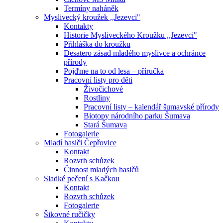
Termíny naháněk
Myslivecký kroužek ,,Jezevci"
Kontakty
Historie Mysliveckého Kroužku ,,Jezevci"
Přihláška do kroužku
Desatero zásad mladého myslivce a ochránce
přírody
Pojďme na to od lesa – příručka
Pracovní listy pro děti
Živočichové
Rostliny
Pracovní listy – kalendář šumavské přírody
Biotopy národního parku Šumava
Stará Šumava
Fotogalerie
Mladí hasiči Čepřovice
Kontakt
Rozvrh schůzek
Činnost mladých hasičů
Sladké pečení s Kačkou
Kontakt
Rozvrh schůzek
Fotogalerie
Šikovné ručičky