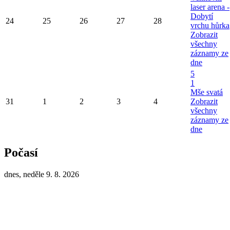
laser arena -
Dobytí
24
25
26
27
28
vrchu hůrka
Zobrazit
všechny
záznamy ze
dne
5
1
Mše svatá
31
1
2
3
4
Zobrazit
všechny
záznamy ze
dne
Počasí
dnes, neděle 9. 8. 2026