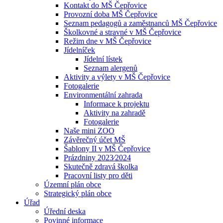
Kontakt do MŠ Čepřovice
Provozní doba MŠ Čepřovice
Seznam pedagogů a zaměstnanců MŠ Čepřovice
Školkovné a stravné v MŠ Čepřovice
Režim dne v MŠ Čepřovice
Jídelníček
Jídelní lístek
Seznam alergenů
Aktivity a výlety v MŠ Čepřovice
Fotogalerie
Environmentální zahrada
Informace k projektu
Aktivity na zahradě
Fotogalerie
Naše mini ZOO
Závěrečný účet MŠ
Šablony II v MŠ Čepřovice
Prázdniny 2023⁄2024
Skutečně zdravá školka
Pracovní listy pro děti
Územní plán obce
Strategický plán obce
Úřad
Úřední deska
Povinné informace