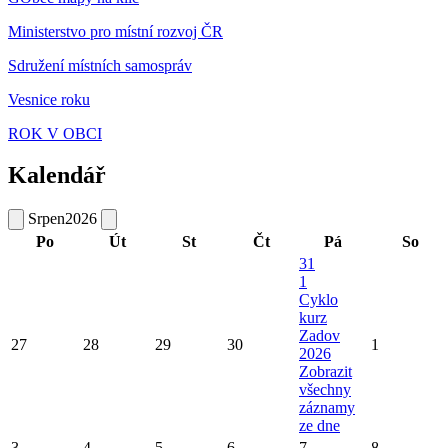
Ministerstvo pro místní rozvoj ČR
Sdružení místních samospráv
Vesnice roku
ROK V OBCI
Kalendář
Srpen
2026
Po
Út
St
Čt
Pá
So
31
1
Cyklo
kurz
Zadov
27
28
29
30
1
2026
Zobrazit
všechny
záznamy
ze dne
3
4
5
6
7
8