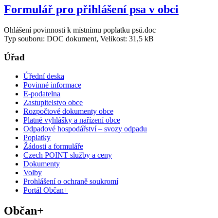
Formulář pro přihlášení psa v obci
Ohlášení povinnosti k místnímu poplatku psů.doc
Typ souboru: DOC dokument, Velikost: 31,5 kB
Úřad
Úřední deska
Povinné informace
E-podatelna
Zastupitelstvo obce
Rozpočtové dokumenty obce
Platné vyhlášky a nařízení obce
Odpadové hospodářství – svozy odpadu
Poplatky
Žádosti a formuláře
Czech POINT služby a ceny
Dokumenty
Volby
Prohlášení o ochraně soukromí
Portál Občan+
Občan+