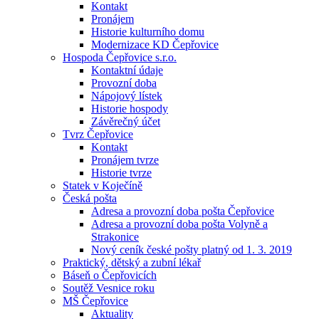
Kontakt
Pronájem
Historie kulturního domu
Modernizace KD Čepřovice
Hospoda Čepřovice s.r.o.
Kontaktní údaje
Provozní doba
Nápojový lístek
Historie hospody
Závěrečný účet
Tvrz Čepřovice
Kontakt
Pronájem tvrze
Historie tvrze
Statek v Koječíně
Česká pošta
Adresa a provozní doba pošta Čepřovice
Adresa a provozní doba pošta Volyně a
Strakonice
Nový ceník české pošty platný od 1. 3. 2019
Praktický, dětský a zubní lékař
Báseň o Čepřovicích
Soutěž Vesnice roku
MŠ Čepřovice
Aktuality