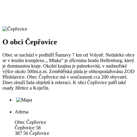
O obci Čepřovice
Obec se nachází v podhůří Šumavy 7 km od Volyně. Nedaleko obce
se v lesním komplexu „ Mlaka“ je zřícenina hradu Helfenburg, který
je dominantou kraje. Okolní krajina je pahorkovitá, v nadmořské
výšce okolo 500m.n.m. Zemědělská půda je obhospodařována ZOD
Předslavice. Obec Čepřovice má v současnosti cca 200 obyvatel.
Dnes slouží řada objektů k rekreaci. K obci Čepřovice patří také
osady Jiřetice a Koječín.
Adresa
Obec Čepřovice
Čepřovice 58
387 56 Čepřovice