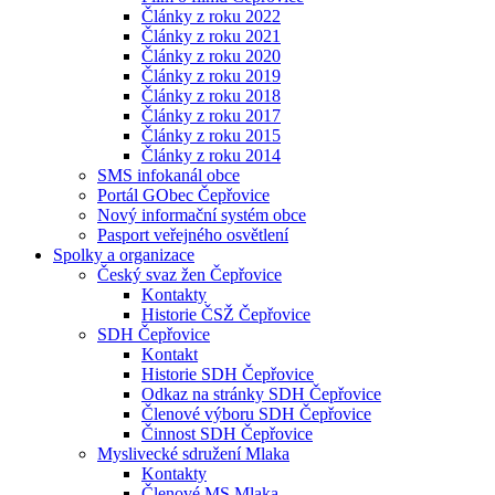
Články z roku 2022
Články z roku 2021
Články z roku 2020
Články z roku 2019
Články z roku 2018
Články z roku 2017
Články z roku 2015
Články z roku 2014
SMS infokanál obce
Portál GObec Čepřovice
Nový informační systém obce
Pasport veřejného osvětlení
Spolky a organizace
Český svaz žen Čepřovice
Kontakty
Historie ČSŽ Čepřovice
SDH Čepřovice
Kontakt
Historie SDH Čepřovice
Odkaz na stránky SDH Čepřovice
Členové výboru SDH Čepřovice
Činnost SDH Čepřovice
Myslivecké sdružení Mlaka
Kontakty
Členové MS Mlaka