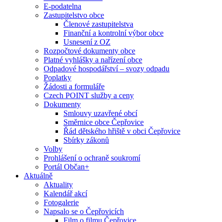
E-podatelna
Zastupitelstvo obce
Členové zastupitelstva
Finanční a kontrolní výbor obce
Usnesení z OZ
Rozpočtové dokumenty obce
Platné vyhlášky a nařízení obce
Odpadové hospodářství – svozy odpadu
Poplatky
Žádosti a formuláře
Czech POINT služby a ceny
Dokumenty
Smlouvy uzavřené obcí
Směrnice obce Čepřovice
Řád dětského hřiště v obci Čepřovice
Sbírky zákonů
Volby
Prohlášení o ochraně soukromí
Portál Občan+
Aktuálně
Aktuality
Kalendář akcí
Fotogalerie
Napsalo se o Čepřovicích
Film o filmu Čepřovice