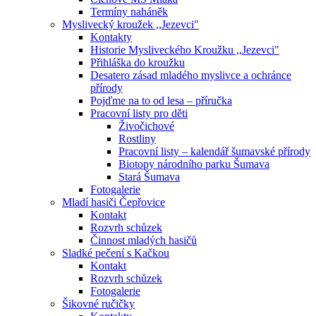
Termíny naháněk
Myslivecký kroužek ,,Jezevci"
Kontakty
Historie Mysliveckého Kroužku ,,Jezevci"
Přihláška do kroužku
Desatero zásad mladého myslivce a ochránce
přírody
Pojďme na to od lesa – příručka
Pracovní listy pro děti
Živočichové
Rostliny
Pracovní listy – kalendář šumavské přírody
Biotopy národního parku Šumava
Stará Šumava
Fotogalerie
Mladí hasiči Čepřovice
Kontakt
Rozvrh schůzek
Činnost mladých hasičů
Sladké pečení s Kačkou
Kontakt
Rozvrh schůzek
Fotogalerie
Šikovné ručičky