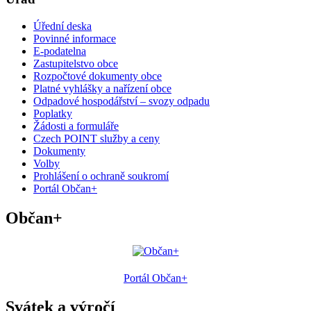
Úřední deska
Povinné informace
E-podatelna
Zastupitelstvo obce
Rozpočtové dokumenty obce
Platné vyhlášky a nařízení obce
Odpadové hospodářství – svozy odpadu
Poplatky
Žádosti a formuláře
Czech POINT služby a ceny
Dokumenty
Volby
Prohlášení o ochraně soukromí
Portál Občan+
Občan+
Portál Občan+
Svátek a výročí