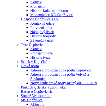
Kontakt
Pronájem
Historie kulturního domu
Modernizace KD Čepřovice
Hospoda Čepřovice s.r.o.
Kontaktní údaje
Provozní doba
Nápojový lístek
Historie hospody
Závěrečný účet
Tvrz Čepřovice
Kontakt
Pronájem tvrze
Historie tvrze
Statek v Koječíně
Česká pošta
Adresa a provozní doba pošta Čepřovice
Adresa a provozní doba pošta Volyně a
Strakonice
Nový ceník české pošty platný od 1. 3. 2019
Praktický, dětský a zubní lékař
Báseň o Čepřovicích
Soutěž Vesnice roku
MŠ Čepřovice
Aktuality