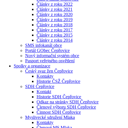
Články z roku 2022
Články z roku 2021
Články z roku 2020
Články z roku 2019
Články z roku 2018
Články z roku 2017
Články z roku 2015
Články z roku 2014
SMS infokanál obce
Portál GObec Čepřovice
Nový informační systém obce
Pasport veřejného osvětlení
Spolky a organizace
Český svaz žen Čepřovice
Kontakty
Historie ČSŽ Čepřovice
SDH Čepřovice
Kontakt
Historie SDH Čepřovice
Odkaz na stránky SDH Čepřovice
Členové výboru SDH Čepřovice
Činnost SDH Čepřovice
Myslivecké sdružení Mlaka
Kontakty
Členové MS Mlaka