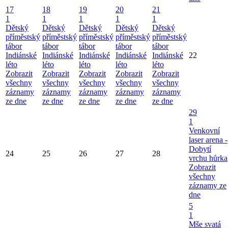
17
18
19
20
21
1
1
1
1
1
Dětský
Dětský
Dětský
Dětský
Dětský
příměstský
příměstský
příměstský
příměstský
příměstský
tábor
tábor
tábor
tábor
tábor
Indiánské
Indiánské
Indiánské
Indiánské
Indiánské
22
léto
léto
léto
léto
léto
Zobrazit
Zobrazit
Zobrazit
Zobrazit
Zobrazit
všechny
všechny
všechny
všechny
všechny
záznamy
záznamy
záznamy
záznamy
záznamy
ze dne
ze dne
ze dne
ze dne
ze dne
29
1
Venkovní
laser arena -
Dobytí
24
25
26
27
28
vrchu hůrka
Zobrazit
všechny
záznamy ze
dne
5
1
Mše svatá