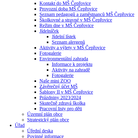
Kontakt do MŠ Čepřovice
Provozní doba MŠ Čepřovice
Seznam pedagogů a zaměstnanců MŠ Čepřovice
Školkovné a stravné v MŠ Čepřovice
Režim dne v MŠ Čepřovice
Jídelníček
Jídelní lístek
Seznam alergenů
Aktivity a výlety v MŠ Čepřovice
Fotogalerie
Environmentální zahrada
Informace k projektu
Aktivity na zahradě
Fotogalerie
Naše mini ZOO
Závěrečný účet MŠ
Šablony II v MŠ Čepřovice
Prázdniny 2023⁄2024
Skutečně zdravá školka
Pracovní listy pro děti
Územní plán obce
Strategický plán obce
Úřad
Úřední deska
Povinné informace