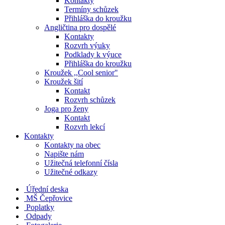
Kontakty
Termíny schůzek
Přihláška do kroužku
Angličtina pro dospělé
Kontakty
Rozvrh výuky
Podklady k výuce
Přihláška do kroužku
Kroužek ,,Cool senior"
Kroužek šití
Kontakt
Rozvrh schůzek
Joga pro ženy
Kontakt
Rozvrh lekcí
Kontakty
Kontakty na obec
Napište nám
Užitečná telefonní čísla
Užitečné odkazy
Úřední deska
MŠ Čepřovice
Poplatky
Odpady