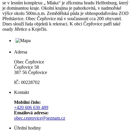
se v lesním komplexu „ Mlaka“ je zřícenina hradu Helfenburg, který
je dominantou kraje. Okolní krajina je pahorkovitá, v nadmořské
výšce okolo 500m.n.m. Zemědělská půda je obhospodařována ZOD
Předslavice. Obec Čepřovice má v současnosti cca 200 obyvatel.
Dnes slouží řada objektů k rekreaci. K obci Čepřovice patří také
osady Jiřetice a Koječín.
Adresa
Obec Čepřovice
Čepřovice 58
387 56 Čepřovice
IČ: 00228702
Kontakt
Mobilní číslo:
+420 606 630 489
Emailová adresa:
obec.ceprovice@seznam.cz
Úřední hodiny