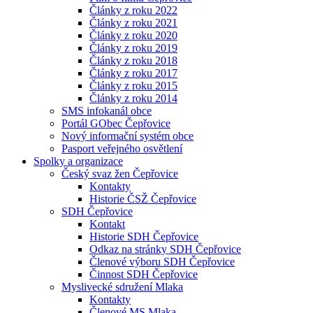
Články z roku 2022
Články z roku 2021
Články z roku 2020
Články z roku 2019
Články z roku 2018
Články z roku 2017
Články z roku 2015
Články z roku 2014
SMS infokanál obce
Portál GObec Čepřovice
Nový informační systém obce
Pasport veřejného osvětlení
Spolky a organizace
Český svaz žen Čepřovice
Kontakty
Historie ČSŽ Čepřovice
SDH Čepřovice
Kontakt
Historie SDH Čepřovice
Odkaz na stránky SDH Čepřovice
Členové výboru SDH Čepřovice
Činnost SDH Čepřovice
Myslivecké sdružení Mlaka
Kontakty
Členové MS Mlaka