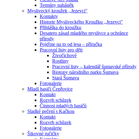
Termíny naháněk
Myslivecký kroužek ,,Jezevci"
Kontakty
Historie Mysliveckého Kroužku ,,Jezevci"
Přihláška do kroužku
Desatero zásad mladého myslivce a ochránce
přírody
Pojďme na to od lesa – příručka
Pracovní listy pro děti
Živočichové
Rostliny
Pracovní listy – kalendář šumavské přírody
Biotopy národního parku Šumava
Stará Šumava
Fotogalerie
Mladí hasiči Čepřovice
Kontakt
Rozvrh schůzek
Činnost mladých hasičů
Sladké pečení s Kačkou
Kontakt
Rozvrh schůzek
Fotogalerie
Šikovné ručičky