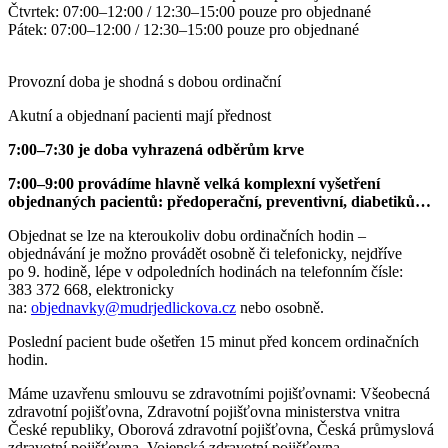
Čtvrtek: 07:00–12:00 / 12:30–15:00 pouze pro objednané
Pátek: 07:00–12:00 / 12:30–15:00 pouze pro objednané
Provozní doba je shodná s dobou ordinační
Akutní a objednaní pacienti mají přednost
7:00–7:30 je doba vyhrazená odběrům krve
7:00–9:00 provádíme hlavně velká komplexní vyšetření
objednaných pacientů: předoperační, preventivní, diabetiků…
Objednat se lze na kteroukoliv dobu ordinačních hodin –
objednávání je možno provádět osobně či telefonicky, nejdříve
po 9. hodině, lépe v odpoledních hodinách na telefonním čísle:
383 372 668, elektronicky
na:
objednavky@mudrjedlickova.cz
nebo osobně.
Poslední pacient bude ošetřen 15 minut před koncem ordinačních
hodin.
Máme uzavřenu smlouvu se zdravotními pojišťovnami: Všeobecná
zdravotní pojišťovna, Zdravotní pojišťovna ministerstva vnitra
České republiky, Oborová zdravotní pojišťovna, Česká průmyslová
zdravotní pojišťovna, Vojenská zdravotní pojišťovna.