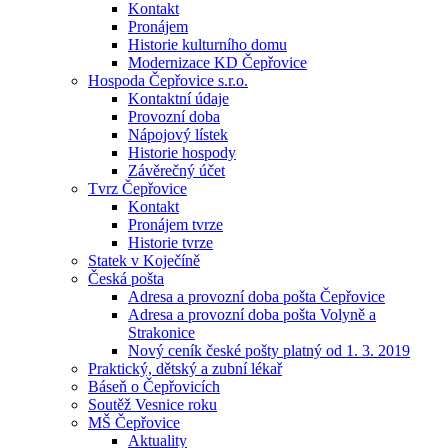
Kontakt
Pronájem
Historie kulturního domu
Modernizace KD Čepřovice
Hospoda Čepřovice s.r.o.
Kontaktní údaje
Provozní doba
Nápojový lístek
Historie hospody
Závěrečný účet
Tvrz Čepřovice
Kontakt
Pronájem tvrze
Historie tvrze
Statek v Koječíně
Česká pošta
Adresa a provozní doba pošta Čepřovice
Adresa a provozní doba pošta Volyně a
Strakonice
Nový ceník české pošty platný od 1. 3. 2019
Praktický, dětský a zubní lékař
Báseň o Čepřovicích
Soutěž Vesnice roku
MŠ Čepřovice
Aktuality