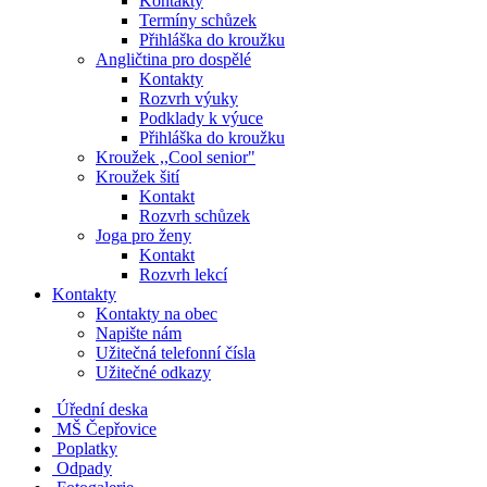
Kontakty
Termíny schůzek
Přihláška do kroužku
Angličtina pro dospělé
Kontakty
Rozvrh výuky
Podklady k výuce
Přihláška do kroužku
Kroužek ,,Cool senior"
Kroužek šití
Kontakt
Rozvrh schůzek
Joga pro ženy
Kontakt
Rozvrh lekcí
Kontakty
Kontakty na obec
Napište nám
Užitečná telefonní čísla
Užitečné odkazy
Úřední deska
MŠ Čepřovice
Poplatky
Odpady