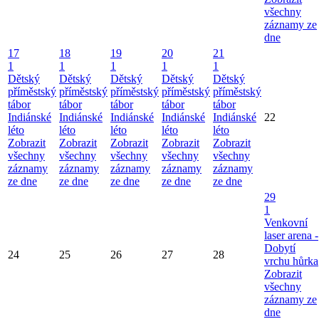
všechny
záznamy ze
dne
17
18
19
20
21
1
1
1
1
1
Dětský
Dětský
Dětský
Dětský
Dětský
příměstský
příměstský
příměstský
příměstský
příměstský
tábor
tábor
tábor
tábor
tábor
Indiánské
Indiánské
Indiánské
Indiánské
Indiánské
22
léto
léto
léto
léto
léto
Zobrazit
Zobrazit
Zobrazit
Zobrazit
Zobrazit
všechny
všechny
všechny
všechny
všechny
záznamy
záznamy
záznamy
záznamy
záznamy
ze dne
ze dne
ze dne
ze dne
ze dne
29
1
Venkovní
laser arena -
Dobytí
24
25
26
27
28
vrchu hůrka
Zobrazit
všechny
záznamy ze
dne