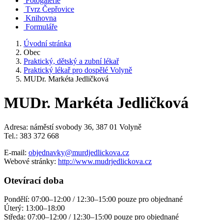
Fotogalerie
Tvrz Čepřovice
Knihovna
Formuláře
Úvodní stránka
Obec
Praktický, dětský a zubní lékař
Praktický lékař pro dospělé Volyně
MUDr. Markéta Jedličková
MUDr. Markéta Jedličková
Adresa: náměstí svobody 36, 387 01 Volyně
Tel.: 383 372 668
E-mail:
objednavky@murdjedlickova.cz
Webové stránky:
http://www.mudrjedlickova.cz
Otevírací doba
Pondělí: 07:00–12:00 / 12:30–15:00 pouze pro objednané
Úterý: 13:00–18:00
Středa: 07:00–12:00 / 12:30–15:00 pouze pro objednané