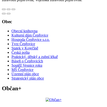
Obec
Obecní knihovna
Kulturní dům Čepřovice
Hospoda Čepřovice s.r.o.
Tvrz Čepřovice
Statek v Koječíně
Česká pošta
Praktický, dětský a zubní lékař
Báseň o Čepřovicích
Soutěž Vesnice roku
MŠ Čepřovice
Územní plán obce
Strategický plán obce
Občan+