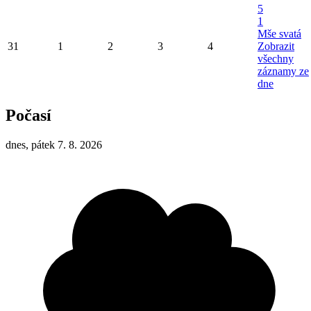
5
1
Mše svatá
31
1
2
3
4
Zobrazit
všechny
záznamy ze
dne
Počasí
dnes, pátek 7. 8. 2026