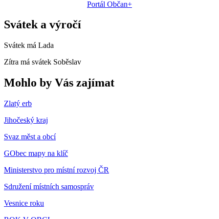
Portál Občan+
Svátek a výročí
Svátek má
Lada
Zítra má svátek
Soběslav
Mohlo by Vás zajímat
Zlatý erb
Jihočeský kraj
Svaz měst a obcí
GObec mapy na klíč
Ministerstvo pro místní rozvoj ČR
Sdružení místních samospráv
Vesnice roku