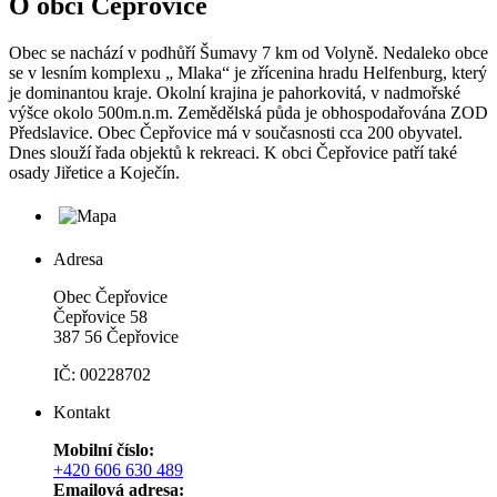
O obci Čepřovice
Obec se nachází v podhůří Šumavy 7 km od Volyně. Nedaleko obce
se v lesním komplexu „ Mlaka“ je zřícenina hradu Helfenburg, který
je dominantou kraje. Okolní krajina je pahorkovitá, v nadmořské
výšce okolo 500m.n.m. Zemědělská půda je obhospodařována ZOD
Předslavice. Obec Čepřovice má v současnosti cca 200 obyvatel.
Dnes slouží řada objektů k rekreaci. K obci Čepřovice patří také
osady Jiřetice a Koječín.
Adresa
Obec Čepřovice
Čepřovice 58
387 56 Čepřovice
IČ: 00228702
Kontakt
Mobilní číslo:
+420 606 630 489
Emailová adresa: