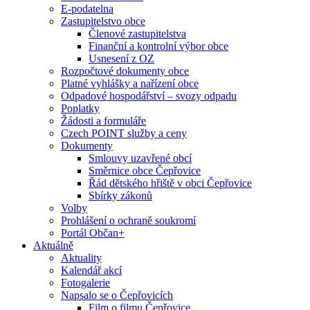
E-podatelna
Zastupitelstvo obce
Členové zastupitelstva
Finanční a kontrolní výbor obce
Usnesení z OZ
Rozpočtové dokumenty obce
Platné vyhlášky a nařízení obce
Odpadové hospodářství – svozy odpadu
Poplatky
Žádosti a formuláře
Czech POINT služby a ceny
Dokumenty
Smlouvy uzavřené obcí
Směrnice obce Čepřovice
Řád dětského hřiště v obci Čepřovice
Sbírky zákonů
Volby
Prohlášení o ochraně soukromí
Portál Občan+
Aktuálně
Aktuality
Kalendář akcí
Fotogalerie
Napsalo se o Čepřovicích
Film o filmu Čepřovice