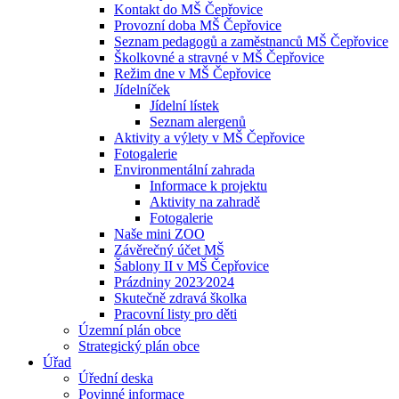
Kontakt do MŠ Čepřovice
Provozní doba MŠ Čepřovice
Seznam pedagogů a zaměstnanců MŠ Čepřovice
Školkovné a stravné v MŠ Čepřovice
Režim dne v MŠ Čepřovice
Jídelníček
Jídelní lístek
Seznam alergenů
Aktivity a výlety v MŠ Čepřovice
Fotogalerie
Environmentální zahrada
Informace k projektu
Aktivity na zahradě
Fotogalerie
Naše mini ZOO
Závěrečný účet MŠ
Šablony II v MŠ Čepřovice
Prázdniny 2023⁄2024
Skutečně zdravá školka
Pracovní listy pro děti
Územní plán obce
Strategický plán obce
Úřad
Úřední deska
Povinné informace