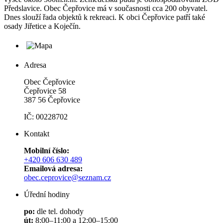
Předslavice. Obec Čepřovice má v současnosti cca 200 obyvatel.
Dnes slouží řada objektů k rekreaci. K obci Čepřovice patří také
osady Jiřetice a Koječín.
Adresa
Obec Čepřovice
Čepřovice 58
387 56 Čepřovice
IČ: 00228702
Kontakt
Mobilní číslo:
+420 606 630 489
Emailová adresa:
obec.ceprovice@seznam.cz
Úřední hodiny
po:
dle tel. dohody
út:
8:00–11:00 a 12:00–15:00