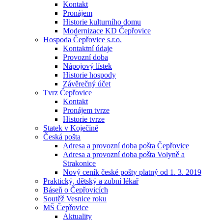
Kontakt
Pronájem
Historie kulturního domu
Modernizace KD Čepřovice
Hospoda Čepřovice s.r.o.
Kontaktní údaje
Provozní doba
Nápojový lístek
Historie hospody
Závěrečný účet
Tvrz Čepřovice
Kontakt
Pronájem tvrze
Historie tvrze
Statek v Koječíně
Česká pošta
Adresa a provozní doba pošta Čepřovice
Adresa a provozní doba pošta Volyně a
Strakonice
Nový ceník české pošty platný od 1. 3. 2019
Praktický, dětský a zubní lékař
Báseň o Čepřovicích
Soutěž Vesnice roku
MŠ Čepřovice
Aktuality