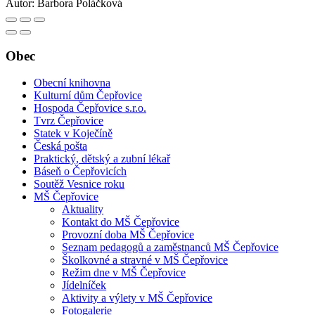
Autor:
Barbora Poláčková
Obec
Obecní knihovna
Kulturní dům Čepřovice
Hospoda Čepřovice s.r.o.
Tvrz Čepřovice
Statek v Koječíně
Česká pošta
Praktický, dětský a zubní lékař
Báseň o Čepřovicích
Soutěž Vesnice roku
MŠ Čepřovice
Aktuality
Kontakt do MŠ Čepřovice
Provozní doba MŠ Čepřovice
Seznam pedagogů a zaměstnanců MŠ Čepřovice
Školkovné a stravné v MŠ Čepřovice
Režim dne v MŠ Čepřovice
Jídelníček
Aktivity a výlety v MŠ Čepřovice
Fotogalerie