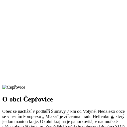
O obci Čepřovice
Obec se nachází v podhůří Šumavy 7 km od Volyně. Nedaleko obce
se v lesním komplexu „ Mlaka“ je zřícenina hradu Helfenburg, který
je dominantou kraje. Okolní krajina je pahorkovitá, v nadmořské
výšce okolo 500m.n.m. Zemědělská půda je obhospodařována ZOD