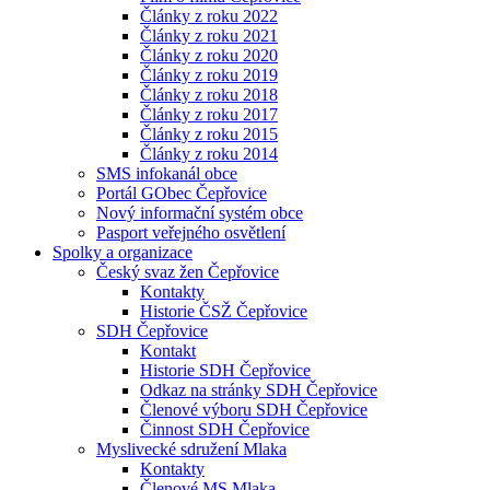
Články z roku 2022
Články z roku 2021
Články z roku 2020
Články z roku 2019
Články z roku 2018
Články z roku 2017
Články z roku 2015
Články z roku 2014
SMS infokanál obce
Portál GObec Čepřovice
Nový informační systém obce
Pasport veřejného osvětlení
Spolky a organizace
Český svaz žen Čepřovice
Kontakty
Historie ČSŽ Čepřovice
SDH Čepřovice
Kontakt
Historie SDH Čepřovice
Odkaz na stránky SDH Čepřovice
Členové výboru SDH Čepřovice
Činnost SDH Čepřovice
Myslivecké sdružení Mlaka
Kontakty
Členové MS Mlaka