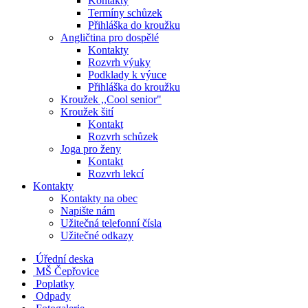
Kontakty
Termíny schůzek
Přihláška do kroužku
Angličtina pro dospělé
Kontakty
Rozvrh výuky
Podklady k výuce
Přihláška do kroužku
Kroužek ,,Cool senior"
Kroužek šití
Kontakt
Rozvrh schůzek
Joga pro ženy
Kontakt
Rozvrh lekcí
Kontakty
Kontakty na obec
Napište nám
Užitečná telefonní čísla
Užitečné odkazy
Úřední deska
MŠ Čepřovice
Poplatky
Odpady