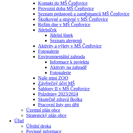
Kontakt do MŠ Čepřovice
Provozní doba MŠ Čepřovice
Seznam pedagogů a zaměstnanců MŠ Čepřovice
Školkovné a stravné v MŠ Čepřovice
Režim dne v MŠ Čepřovice
Jídelníček
Jídelní lístek
Seznam alergenů
Aktivity a výlety v MŠ Čepřovice
Fotogalerie
Environmentální zahrada
Informace k projektu
Aktivity na zahradě
Fotogalerie
Naše mini ZOO
Závěrečný účet MŠ
Šablony II v MŠ Čepřovice
Prázdniny 2023⁄2024
Skutečně zdravá školka
Pracovní listy pro děti
Územní plán obce
Strategický plán obce
Úřad
Úřední deska
Povinné informace