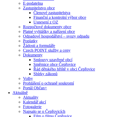
E-podatelna
Zastupitelstvo obce
Členové zastupitelstva
Finanční a kontrolní výbor obce
Usnesení z OZ
Rozpočtové dokumenty obce
Platné vyhlášky a nařízení obce
Odpadové hospodářství – svozy odpadu
Poplatky
Žádosti a formuláře
Czech POINT služby a ceny
Dokumenty
Smlouvy uzavřené obcí
Směrnice obce Čepřovice
Řád dětského hřiště v obci Čepřovice
Sbírky zákonů
Volby
Prohlášení o ochraně soukromí
Portál Občan+
Aktuálně
Aktuality
Kalendář akcí
Fotogalerie
Napsalo se o Čepřovicích
Film o filmu Čepřovice