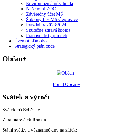
Environmentální zahrada
Naše mini ZOO
Závěrečný účet MŠ
Šablony II v MŠ Čepřovice
Prázdniny 2023⁄2024
Skutečně zdravá školka
Pracovní listy pro děti
Územní plán obce
Strategický plán obce
Občan+
Portál Občan+
Svátek a výročí
Svátek má
Soběslav
Zítra má svátek
Roman
Státní svátky a významné dny na zítřek: