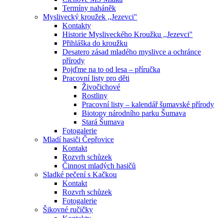
Termíny naháněk
Myslivecký kroužek ,,Jezevci"
Kontakty
Historie Mysliveckého Kroužku ,,Jezevci"
Přihláška do kroužku
Desatero zásad mladého myslivce a ochránce
přírody
Pojďme na to od lesa – příručka
Pracovní listy pro děti
Živočichové
Rostliny
Pracovní listy – kalendář šumavské přírody
Biotopy národního parku Šumava
Stará Šumava
Fotogalerie
Mladí hasiči Čepřovice
Kontakt
Rozvrh schůzek
Činnost mladých hasičů
Sladké pečení s Kačkou
Kontakt
Rozvrh schůzek
Fotogalerie
Šikovné ručičky