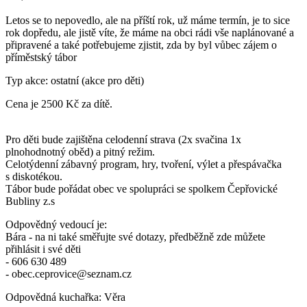
Letos se to nepovedlo, ale na příští rok, už máme termín, je to sice
rok dopředu, ale jistě víte, že máme na obci rádi vše naplánované a
připravené a také potřebujeme zjistit, zda by byl vůbec zájem o
příměstský tábor
Typ akce: ostatní (akce pro děti)
Cena je 2500 Kč za dítě.
Pro děti bude zajištěna celodenní strava (2x svačina 1x
plnohodnotný oběd) a pitný režim.
Celotýdenní zábavný program, hry, tvoření, výlet a přespávačka
s diskotékou.
Tábor bude pořádat obec ve spolupráci se spolkem Čepřovické
Bubliny z.s
Odpovědný vedoucí je:
Bára - na ni také směřujte své dotazy, předběžně zde můžete
přihlásit i své děti
- 606 630 489
- obec.ceprovice@seznam.cz
Odpovědná kuchařka: Věra