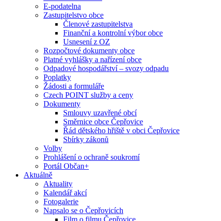
E-podatelna
Zastupitelstvo obce
Členové zastupitelstva
Finanční a kontrolní výbor obce
Usnesení z OZ
Rozpočtové dokumenty obce
Platné vyhlášky a nařízení obce
Odpadové hospodářství – svozy odpadu
Poplatky
Žádosti a formuláře
Czech POINT služby a ceny
Dokumenty
Smlouvy uzavřené obcí
Směrnice obce Čepřovice
Řád dětského hřiště v obci Čepřovice
Sbírky zákonů
Volby
Prohlášení o ochraně soukromí
Portál Občan+
Aktuálně
Aktuality
Kalendář akcí
Fotogalerie
Napsalo se o Čepřovicích
Film o filmu Čepřovice