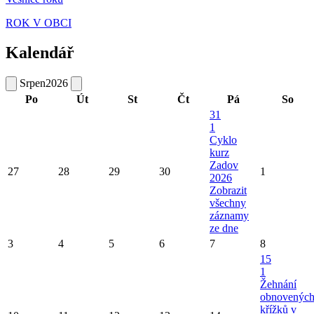
ROK V OBCI
Kalendář
Srpen
2026
Po
Út
St
Čt
Pá
So
31
1
Cyklo
kurz
Zadov
27
28
29
30
1
2026
Zobrazit
všechny
záznamy
ze dne
3
4
5
6
7
8
15
1
Žehnání
obnovenýc
křížků v