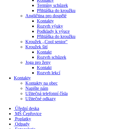
Kontakty
Termíny schůzek
Přihláška do kroužku
Angličtina pro dospělé
Kontakty
Rozvrh výuky
Podklady k výuce
Přihláška do kroužku
Kroužek ,,Cool senior"
Kroužek šití
Kontakt
Rozvrh schůzek
Joga pro ženy
Kontakt
Rozvrh lekcí
Kontakty
Kontakty na obec
Napište nám
Užitečná telefonní čísla
Užitečné odkazy
Úřední deska
MŠ Čepřovice
Poplatky
Odpady