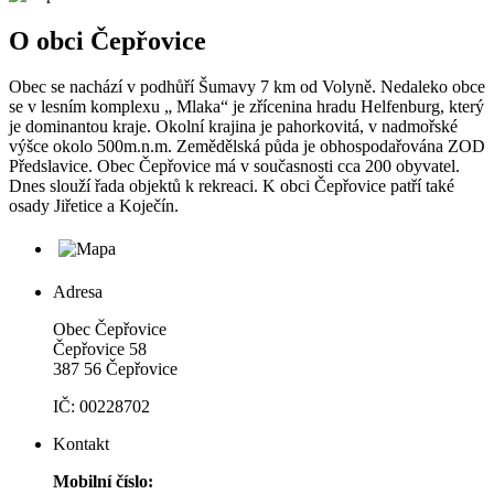
O obci Čepřovice
Obec se nachází v podhůří Šumavy 7 km od Volyně. Nedaleko obce
se v lesním komplexu „ Mlaka“ je zřícenina hradu Helfenburg, který
je dominantou kraje. Okolní krajina je pahorkovitá, v nadmořské
výšce okolo 500m.n.m. Zemědělská půda je obhospodařována ZOD
Předslavice. Obec Čepřovice má v současnosti cca 200 obyvatel.
Dnes slouží řada objektů k rekreaci. K obci Čepřovice patří také
osady Jiřetice a Koječín.
Adresa
Obec Čepřovice
Čepřovice 58
387 56 Čepřovice
IČ: 00228702
Kontakt
Mobilní číslo: