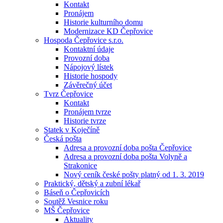
Kontakt
Pronájem
Historie kulturního domu
Modernizace KD Čepřovice
Hospoda Čepřovice s.r.o.
Kontaktní údaje
Provozní doba
Nápojový lístek
Historie hospody
Závěrečný účet
Tvrz Čepřovice
Kontakt
Pronájem tvrze
Historie tvrze
Statek v Koječíně
Česká pošta
Adresa a provozní doba pošta Čepřovice
Adresa a provozní doba pošta Volyně a
Strakonice
Nový ceník české pošty platný od 1. 3. 2019
Praktický, dětský a zubní lékař
Báseň o Čepřovicích
Soutěž Vesnice roku
MŠ Čepřovice
Aktuality