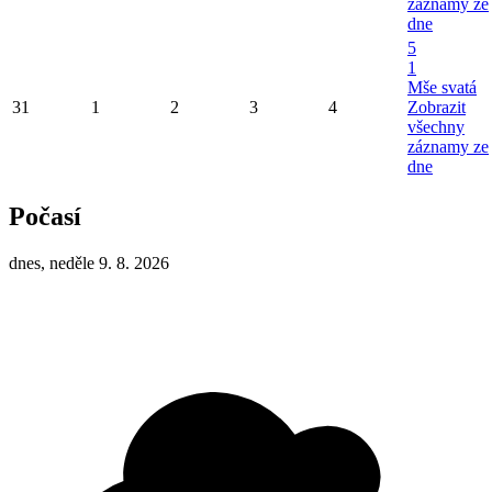
záznamy ze
dne
5
1
Mše svatá
31
1
2
3
4
Zobrazit
všechny
záznamy ze
dne
Počasí
dnes, neděle 9. 8. 2026