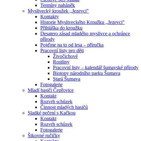
Termíny naháněk
Myslivecký kroužek ,,Jezevci"
Kontakty
Historie Mysliveckého Kroužku ,,Jezevci"
Přihláška do kroužku
Desatero zásad mladého myslivce a ochránce
přírody
Pojďme na to od lesa – příručka
Pracovní listy pro děti
Živočichové
Rostliny
Pracovní listy – kalendář šumavské přírody
Biotopy národního parku Šumava
Stará Šumava
Fotogalerie
Mladí hasiči Čepřovice
Kontakt
Rozvrh schůzek
Činnost mladých hasičů
Sladké pečení s Kačkou
Kontakt
Rozvrh schůzek
Fotogalerie
Šikovné ručičky