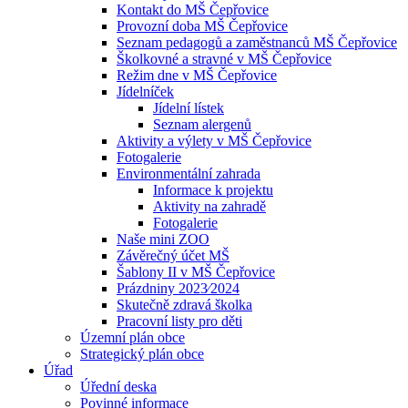
Kontakt do MŠ Čepřovice
Provozní doba MŠ Čepřovice
Seznam pedagogů a zaměstnanců MŠ Čepřovice
Školkovné a stravné v MŠ Čepřovice
Režim dne v MŠ Čepřovice
Jídelníček
Jídelní lístek
Seznam alergenů
Aktivity a výlety v MŠ Čepřovice
Fotogalerie
Environmentální zahrada
Informace k projektu
Aktivity na zahradě
Fotogalerie
Naše mini ZOO
Závěrečný účet MŠ
Šablony II v MŠ Čepřovice
Prázdniny 2023⁄2024
Skutečně zdravá školka
Pracovní listy pro děti
Územní plán obce
Strategický plán obce
Úřad
Úřední deska
Povinné informace