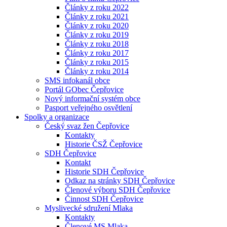
Články z roku 2022
Články z roku 2021
Články z roku 2020
Články z roku 2019
Články z roku 2018
Články z roku 2017
Články z roku 2015
Články z roku 2014
SMS infokanál obce
Portál GObec Čepřovice
Nový informační systém obce
Pasport veřejného osvětlení
Spolky a organizace
Český svaz žen Čepřovice
Kontakty
Historie ČSŽ Čepřovice
SDH Čepřovice
Kontakt
Historie SDH Čepřovice
Odkaz na stránky SDH Čepřovice
Členové výboru SDH Čepřovice
Činnost SDH Čepřovice
Myslivecké sdružení Mlaka
Kontakty
Členové MS Mlaka