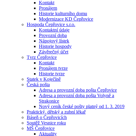
Kontakt
Pronájem
Historie kulturního domu
Modernizace KD Čepřovice
Hospoda Čepřovice s.r.o.
Kontaktní údaje
Provozní doba
Nápojový lístek
Historie hospody
Závěrečný účet
Tvrz Čepřovice
Kontakt
Pronájem tvrze
Historie tvrze
Statek v Koječíně
Česká pošta
Adresa a provozní doba pošta Čepřovice
Adresa a provozní doba pošta Volyně a
Strakonice
Nový ceník české pošty platný od 1. 3. 2019
Praktický, dětský a zubní lékař
Báseň o Čepřovicích
Soutěž Vesnice roku
MŠ Čepřovice
Aktuality