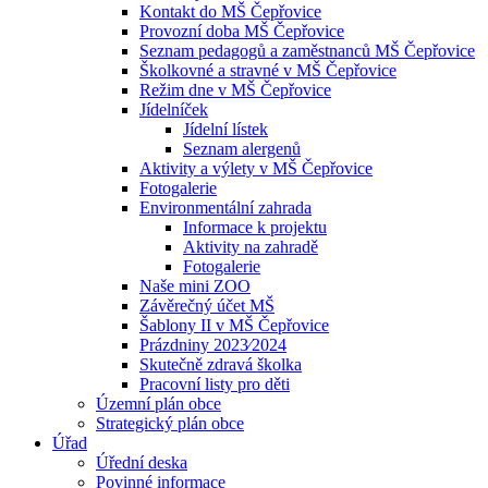
Kontakt do MŠ Čepřovice
Provozní doba MŠ Čepřovice
Seznam pedagogů a zaměstnanců MŠ Čepřovice
Školkovné a stravné v MŠ Čepřovice
Režim dne v MŠ Čepřovice
Jídelníček
Jídelní lístek
Seznam alergenů
Aktivity a výlety v MŠ Čepřovice
Fotogalerie
Environmentální zahrada
Informace k projektu
Aktivity na zahradě
Fotogalerie
Naše mini ZOO
Závěrečný účet MŠ
Šablony II v MŠ Čepřovice
Prázdniny 2023⁄2024
Skutečně zdravá školka
Pracovní listy pro děti
Územní plán obce
Strategický plán obce
Úřad
Úřední deska
Povinné informace