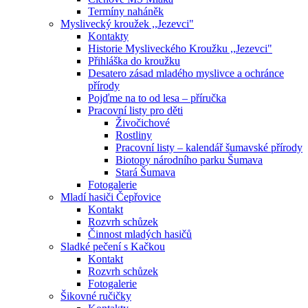
Termíny naháněk
Myslivecký kroužek ,,Jezevci"
Kontakty
Historie Mysliveckého Kroužku ,,Jezevci"
Přihláška do kroužku
Desatero zásad mladého myslivce a ochránce
přírody
Pojďme na to od lesa – příručka
Pracovní listy pro děti
Živočichové
Rostliny
Pracovní listy – kalendář šumavské přírody
Biotopy národního parku Šumava
Stará Šumava
Fotogalerie
Mladí hasiči Čepřovice
Kontakt
Rozvrh schůzek
Činnost mladých hasičů
Sladké pečení s Kačkou
Kontakt
Rozvrh schůzek
Fotogalerie
Šikovné ručičky