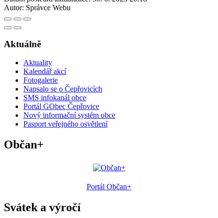
Autor:
Správce Webu
Aktuálně
Aktuality
Kalendář akcí
Fotogalerie
Napsalo se o Čepřovicích
SMS infokanál obce
Portál GObec Čepřovice
Nový informační systém obce
Pasport veřejného osvětlení
Občan+
Portál Občan+
Svátek a výročí