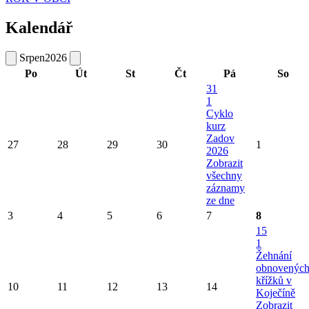
Kalendář
Srpen
2026
Po
Út
St
Čt
Pá
So
31
1
Cyklo
kurz
Zadov
27
28
29
30
1
2026
Zobrazit
všechny
záznamy
ze dne
3
4
5
6
7
8
15
1
Žehnání
obnovenýc
křížků v
10
11
12
13
14
Koječíně
Zobrazit