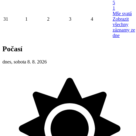
5
1
Mše svatá
31
1
2
3
4
Zobrazit
všechny
záznamy ze
dne
Počasí
dnes, sobota 8. 8. 2026