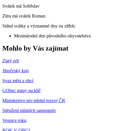
Svátek má
Soběslav
Zítra má svátek
Roman
Státní svátky a významné dny na zítřek:
Mezinárodní den původního obyvatelstva
Mohlo by Vás zajímat
Zlatý erb
Jihočeský kraj
Svaz měst a obcí
GObec mapy na klíč
Ministerstvo pro místní rozvoj ČR
Sdružení místních samospráv
Vesnice roku
ROK V OBCI