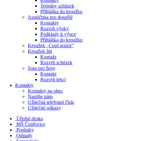
Kontakty
Termíny schůzek
Přihláška do kroužku
Angličtina pro dospělé
Kontakty
Rozvrh výuky
Podklady k výuce
Přihláška do kroužku
Kroužek ,,Cool senior"
Kroužek šití
Kontakt
Rozvrh schůzek
Joga pro ženy
Kontakt
Rozvrh lekcí
Kontakty
Kontakty na obec
Napište nám
Užitečná telefonní čísla
Užitečné odkazy
Úřední deska
MŠ Čepřovice
Poplatky
Odpady