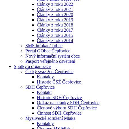
Články z roku 2022
Články z roku 2021
Články z roku 2020
Články z roku 2019
Články z roku 2018
Články z roku 2017
Články z roku 2015
Články z roku 2014
SMS infokanál obce
Portál GObec Čepřovice
Nový informační systém obce
Pasport veřejného osvětlení
Spolky a organizace
Český svaz žen Čepřovice
Kontakty
Historie ČSŽ Čepřovice
SDH Čepřovice
Kontakt
Historie SDH Čepřovice
Odkaz na stránky SDH Čepřovice
Členové výboru SDH Čepřovice
Činnost SDH Čepřovice
Myslivecké sdružení Mlaka
Kontakty
Členové MS Mlaka