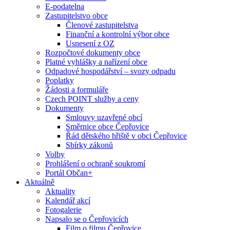
E-podatelna
Zastupitelstvo obce
Členové zastupitelstva
Finanční a kontrolní výbor obce
Usnesení z OZ
Rozpočtové dokumenty obce
Platné vyhlášky a nařízení obce
Odpadové hospodářství – svozy odpadu
Poplatky
Žádosti a formuláře
Czech POINT služby a ceny
Dokumenty
Smlouvy uzavřené obcí
Směrnice obce Čepřovice
Řád dětského hřiště v obci Čepřovice
Sbírky zákonů
Volby
Prohlášení o ochraně soukromí
Portál Občan+
Aktuálně
Aktuality
Kalendář akcí
Fotogalerie
Napsalo se o Čepřovicích
Film o filmu Čepřovice