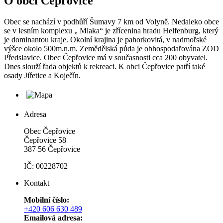
O obci Čepřovice
Obec se nachází v podhůří Šumavy 7 km od Volyně. Nedaleko obce
se v lesním komplexu „ Mlaka“ je zřícenina hradu Helfenburg, který
je dominantou kraje. Okolní krajina je pahorkovitá, v nadmořské
výšce okolo 500m.n.m. Zemědělská půda je obhospodařována ZOD
Předslavice. Obec Čepřovice má v současnosti cca 200 obyvatel.
Dnes slouží řada objektů k rekreaci. K obci Čepřovice patří také
osady Jiřetice a Koječín.
Adresa
Obec Čepřovice
Čepřovice 58
387 56 Čepřovice
IČ: 00228702
Kontakt
Mobilní číslo:
+420 606 630 489
Emailová adresa: