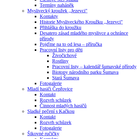
Termíny naháněk
Myslivecký kroužek ,,Jezevci"
Kontakty
Historie Mysliveckého Kroužku ,,Jezevci"
Přihláška do kroužku
Desatero zásad mladého myslivce a ochránce
přírody
Pojďme na to od lesa – příručka
Pracovní listy pro děti
Živočichové
Rostliny
Pracovní listy – kalendář šumavské přírody
Biotopy národního parku Šumava
Stará Šumava
Fotogalerie
Mladí hasiči Čepřovice
Kontakt
Rozvrh schůzek
Činnost mladých hasičů
Sladké pečení s Kačkou
Kontakt
Rozvrh schůzek
Fotogalerie
Šikovné ručičky