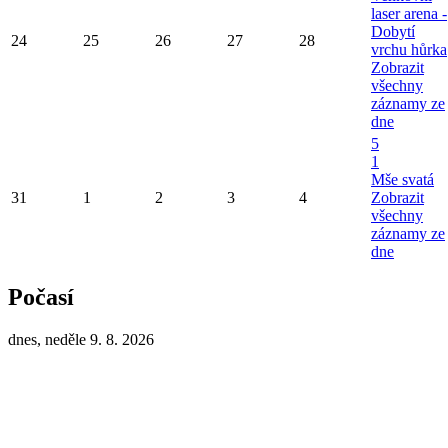
laser arena -
Dobytí
24
25
26
27
28
vrchu hůrka
Zobrazit
všechny
záznamy ze
dne
5
1
Mše svatá
31
1
2
3
4
Zobrazit
všechny
záznamy ze
dne
Počasí
dnes, neděle 9. 8. 2026