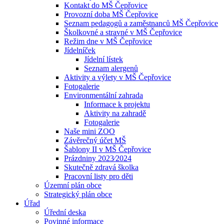
Kontakt do MŠ Čepřovice
Provozní doba MŠ Čepřovice
Seznam pedagogů a zaměstnanců MŠ Čepřovice
Školkovné a stravné v MŠ Čepřovice
Režim dne v MŠ Čepřovice
Jídelníček
Jídelní lístek
Seznam alergenů
Aktivity a výlety v MŠ Čepřovice
Fotogalerie
Environmentální zahrada
Informace k projektu
Aktivity na zahradě
Fotogalerie
Naše mini ZOO
Závěrečný účet MŠ
Šablony II v MŠ Čepřovice
Prázdniny 2023⁄2024
Skutečně zdravá školka
Pracovní listy pro děti
Územní plán obce
Strategický plán obce
Úřad
Úřední deska
Povinné informace