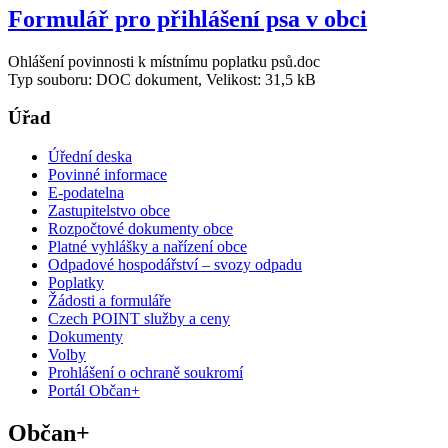
Formulář pro přihlášení psa v obci
Ohlášení povinnosti k místnímu poplatku psů.doc
Typ souboru: DOC dokument, Velikost: 31,5 kB
Úřad
Úřední deska
Povinné informace
E-podatelna
Zastupitelstvo obce
Rozpočtové dokumenty obce
Platné vyhlášky a nařízení obce
Odpadové hospodářství – svozy odpadu
Poplatky
Žádosti a formuláře
Czech POINT služby a ceny
Dokumenty
Volby
Prohlášení o ochraně soukromí
Portál Občan+
Občan+