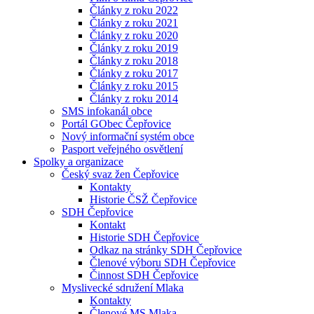
Články z roku 2022
Články z roku 2021
Články z roku 2020
Články z roku 2019
Články z roku 2018
Články z roku 2017
Články z roku 2015
Články z roku 2014
SMS infokanál obce
Portál GObec Čepřovice
Nový informační systém obce
Pasport veřejného osvětlení
Spolky a organizace
Český svaz žen Čepřovice
Kontakty
Historie ČSŽ Čepřovice
SDH Čepřovice
Kontakt
Historie SDH Čepřovice
Odkaz na stránky SDH Čepřovice
Členové výboru SDH Čepřovice
Činnost SDH Čepřovice
Myslivecké sdružení Mlaka
Kontakty
Členové MS Mlaka