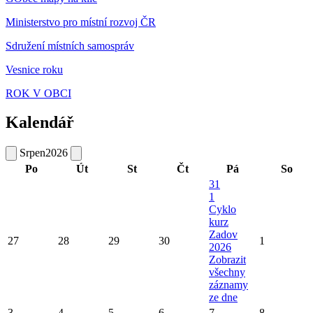
Ministerstvo pro místní rozvoj ČR
Sdružení místních samospráv
Vesnice roku
ROK V OBCI
Kalendář
Srpen
2026
Po
Út
St
Čt
Pá
So
31
1
Cyklo
kurz
Zadov
27
28
29
30
1
2026
Zobrazit
všechny
záznamy
ze dne
3
4
5
6
7
8