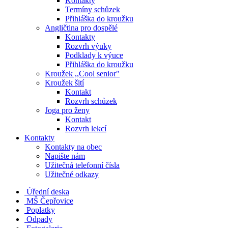
Kontakty
Termíny schůzek
Přihláška do kroužku
Angličtina pro dospělé
Kontakty
Rozvrh výuky
Podklady k výuce
Přihláška do kroužku
Kroužek ,,Cool senior"
Kroužek šití
Kontakt
Rozvrh schůzek
Joga pro ženy
Kontakt
Rozvrh lekcí
Kontakty
Kontakty na obec
Napište nám
Užitečná telefonní čísla
Užitečné odkazy
Úřední deska
MŠ Čepřovice
Poplatky
Odpady