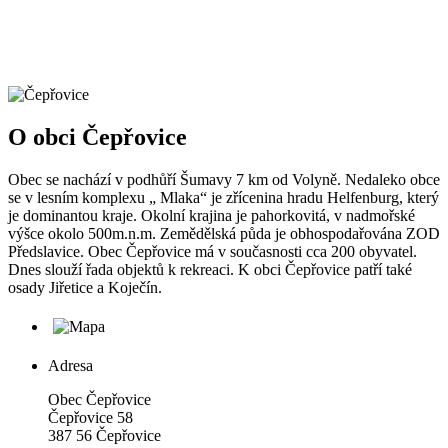
O obci Čepřovice
Obec se nachází v podhůří Šumavy 7 km od Volyně. Nedaleko obce
se v lesním komplexu „ Mlaka“ je zřícenina hradu Helfenburg, který
je dominantou kraje. Okolní krajina je pahorkovitá, v nadmořské
výšce okolo 500m.n.m. Zemědělská půda je obhospodařována ZOD
Předslavice. Obec Čepřovice má v současnosti cca 200 obyvatel.
Dnes slouží řada objektů k rekreaci. K obci Čepřovice patří také
osady Jiřetice a Koječín.
Adresa
Obec Čepřovice
Čepřovice 58
387 56 Čepřovice