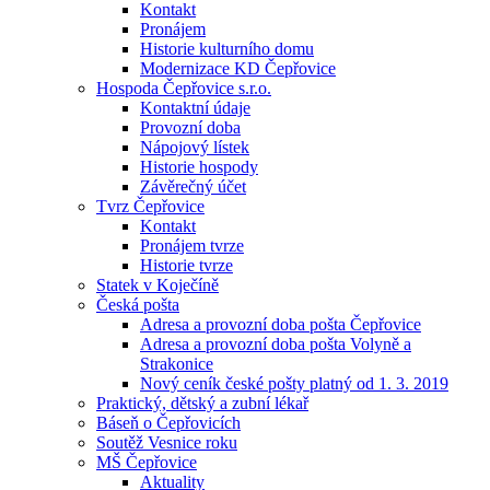
Kontakt
Pronájem
Historie kulturního domu
Modernizace KD Čepřovice
Hospoda Čepřovice s.r.o.
Kontaktní údaje
Provozní doba
Nápojový lístek
Historie hospody
Závěrečný účet
Tvrz Čepřovice
Kontakt
Pronájem tvrze
Historie tvrze
Statek v Koječíně
Česká pošta
Adresa a provozní doba pošta Čepřovice
Adresa a provozní doba pošta Volyně a
Strakonice
Nový ceník české pošty platný od 1. 3. 2019
Praktický, dětský a zubní lékař
Báseň o Čepřovicích
Soutěž Vesnice roku
MŠ Čepřovice
Aktuality