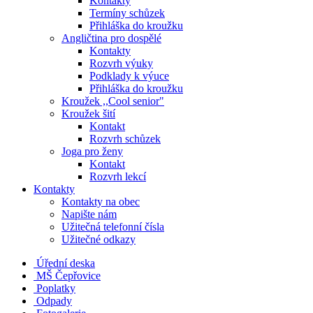
Kontakty
Termíny schůzek
Přihláška do kroužku
Angličtina pro dospělé
Kontakty
Rozvrh výuky
Podklady k výuce
Přihláška do kroužku
Kroužek ,,Cool senior"
Kroužek šití
Kontakt
Rozvrh schůzek
Joga pro ženy
Kontakt
Rozvrh lekcí
Kontakty
Kontakty na obec
Napište nám
Užitečná telefonní čísla
Užitečné odkazy
Úřední deska
MŠ Čepřovice
Poplatky
Odpady