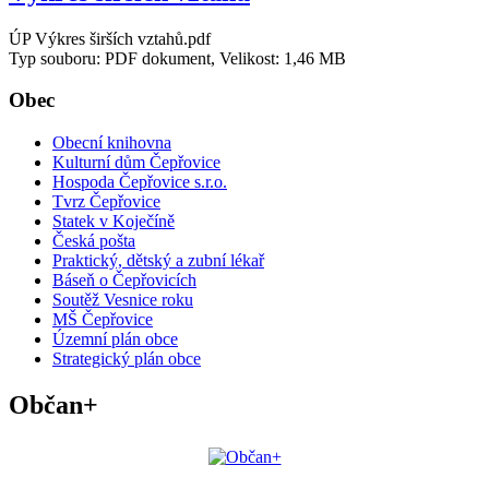
ÚP Výkres širších vztahů.pdf
Typ souboru: PDF dokument, Velikost: 1,46 MB
Obec
Obecní knihovna
Kulturní dům Čepřovice
Hospoda Čepřovice s.r.o.
Tvrz Čepřovice
Statek v Koječíně
Česká pošta
Praktický, dětský a zubní lékař
Báseň o Čepřovicích
Soutěž Vesnice roku
MŠ Čepřovice
Územní plán obce
Strategický plán obce
Občan+