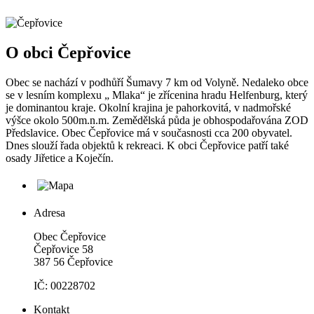
O obci Čepřovice
Obec se nachází v podhůří Šumavy 7 km od Volyně. Nedaleko obce
se v lesním komplexu „ Mlaka“ je zřícenina hradu Helfenburg, který
je dominantou kraje. Okolní krajina je pahorkovitá, v nadmořské
výšce okolo 500m.n.m. Zemědělská půda je obhospodařována ZOD
Předslavice. Obec Čepřovice má v současnosti cca 200 obyvatel.
Dnes slouží řada objektů k rekreaci. K obci Čepřovice patří také
osady Jiřetice a Koječín.
Adresa
Obec Čepřovice
Čepřovice 58
387 56 Čepřovice
IČ: 00228702
Kontakt