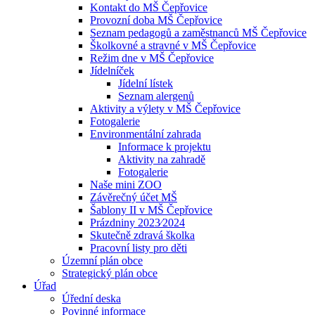
Kontakt do MŠ Čepřovice
Provozní doba MŠ Čepřovice
Seznam pedagogů a zaměstnanců MŠ Čepřovice
Školkovné a stravné v MŠ Čepřovice
Režim dne v MŠ Čepřovice
Jídelníček
Jídelní lístek
Seznam alergenů
Aktivity a výlety v MŠ Čepřovice
Fotogalerie
Environmentální zahrada
Informace k projektu
Aktivity na zahradě
Fotogalerie
Naše mini ZOO
Závěrečný účet MŠ
Šablony II v MŠ Čepřovice
Prázdniny 2023⁄2024
Skutečně zdravá školka
Pracovní listy pro děti
Územní plán obce
Strategický plán obce
Úřad
Úřední deska
Povinné informace