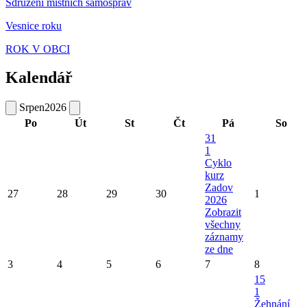
Sdružení místních samospráv
Vesnice roku
ROK V OBCI
Kalendář
Srpen
2026
Po
Út
St
Čt
Pá
So
31
1
Cyklo
kurz
Zadov
27
28
29
30
1
2026
Zobrazit
všechny
záznamy
ze dne
3
4
5
6
7
8
15
1
Žehnání