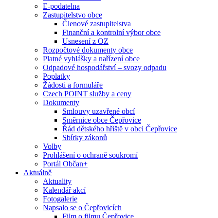
E-podatelna
Zastupitelstvo obce
Členové zastupitelstva
Finanční a kontrolní výbor obce
Usnesení z OZ
Rozpočtové dokumenty obce
Platné vyhlášky a nařízení obce
Odpadové hospodářství – svozy odpadu
Poplatky
Žádosti a formuláře
Czech POINT služby a ceny
Dokumenty
Smlouvy uzavřené obcí
Směrnice obce Čepřovice
Řád dětského hřiště v obci Čepřovice
Sbírky zákonů
Volby
Prohlášení o ochraně soukromí
Portál Občan+
Aktuálně
Aktuality
Kalendář akcí
Fotogalerie
Napsalo se o Čepřovicích
Film o filmu Čepřovice