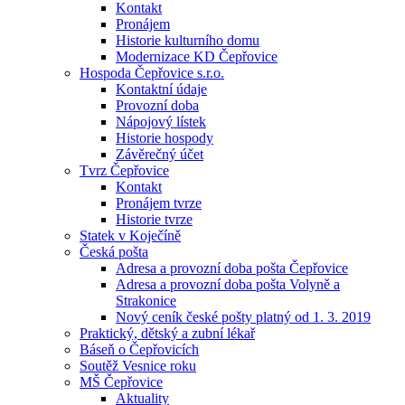
Kontakt
Pronájem
Historie kulturního domu
Modernizace KD Čepřovice
Hospoda Čepřovice s.r.o.
Kontaktní údaje
Provozní doba
Nápojový lístek
Historie hospody
Závěrečný účet
Tvrz Čepřovice
Kontakt
Pronájem tvrze
Historie tvrze
Statek v Koječíně
Česká pošta
Adresa a provozní doba pošta Čepřovice
Adresa a provozní doba pošta Volyně a
Strakonice
Nový ceník české pošty platný od 1. 3. 2019
Praktický, dětský a zubní lékař
Báseň o Čepřovicích
Soutěž Vesnice roku
MŠ Čepřovice
Aktuality