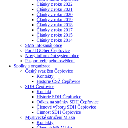
Články z roku 2022
Články z roku 2021
Články z roku 2020
Články z roku 2019
Články z roku 2018
Články z roku 2017
Články z roku 2015
Články z roku 2014
SMS infokanál obce
Portál GObec Čepřovice
Nový informační systém obce
Pasport veřejného osvětlení
Spolky a organizace
Český svaz žen Čepřovice
Kontakty
Historie ČSŽ Čepřovice
SDH Čepřovice
Kontakt
Historie SDH Čepřovice
Odkaz na stránky SDH Čepřovice
Členové výboru SDH Čepřovice
Činnost SDH Čepřovice
Myslivecké sdružení Mlaka
Kontakty
Členové MS Mlaka