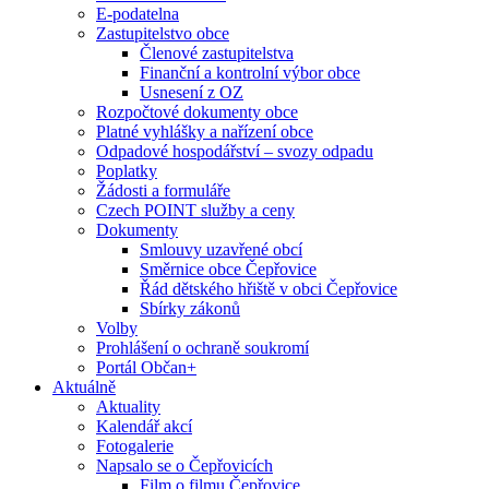
E-podatelna
Zastupitelstvo obce
Členové zastupitelstva
Finanční a kontrolní výbor obce
Usnesení z OZ
Rozpočtové dokumenty obce
Platné vyhlášky a nařízení obce
Odpadové hospodářství – svozy odpadu
Poplatky
Žádosti a formuláře
Czech POINT služby a ceny
Dokumenty
Smlouvy uzavřené obcí
Směrnice obce Čepřovice
Řád dětského hřiště v obci Čepřovice
Sbírky zákonů
Volby
Prohlášení o ochraně soukromí
Portál Občan+
Aktuálně
Aktuality
Kalendář akcí
Fotogalerie
Napsalo se o Čepřovicích
Film o filmu Čepřovice