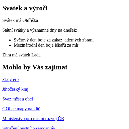
Svátek a výročí
Svátek má
Oldřiška
Státní svátky a významné dny na dnešek:
Světový den boje za zákaz jaderných zbraní
Mezinárodní den boje lékařů za mír
Zítra má svátek
Lada
Mohlo by Vás zajímat
Zlatý erb
Jihočeský kraj
Svaz měst a obcí
GObec mapy na klíč
Ministerstvo pro místní rozvoj ČR
Sdružení místních samospráv