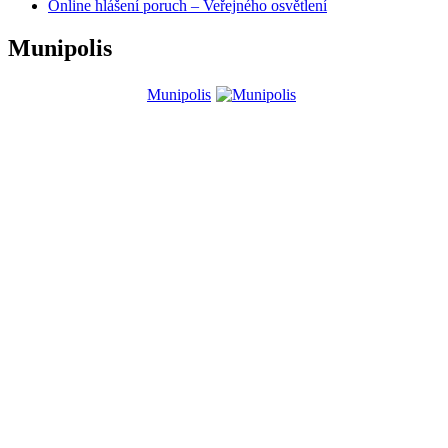
Online hlášení poruch – Veřejného osvětlení
Munipolis
Munipolis