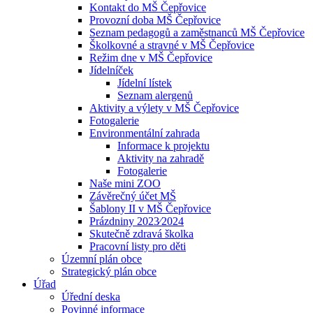
Kontakt do MŠ Čepřovice
Provozní doba MŠ Čepřovice
Seznam pedagogů a zaměstnanců MŠ Čepřovice
Školkovné a stravné v MŠ Čepřovice
Režim dne v MŠ Čepřovice
Jídelníček
Jídelní lístek
Seznam alergenů
Aktivity a výlety v MŠ Čepřovice
Fotogalerie
Environmentální zahrada
Informace k projektu
Aktivity na zahradě
Fotogalerie
Naše mini ZOO
Závěrečný účet MŠ
Šablony II v MŠ Čepřovice
Prázdniny 2023⁄2024
Skutečně zdravá školka
Pracovní listy pro děti
Územní plán obce
Strategický plán obce
Úřad
Úřední deska
Povinné informace