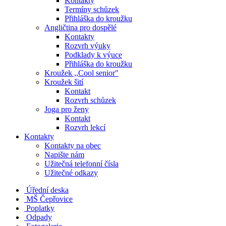
Kontakty
Termíny schůzek
Přihláška do kroužku
Angličtina pro dospělé
Kontakty
Rozvrh výuky
Podklady k výuce
Přihláška do kroužku
Kroužek ,,Cool senior"
Kroužek šití
Kontakt
Rozvrh schůzek
Joga pro ženy
Kontakt
Rozvrh lekcí
Kontakty
Kontakty na obec
Napište nám
Užitečná telefonní čísla
Užitečné odkazy
Úřední deska
MŠ Čepřovice
Poplatky
Odpady