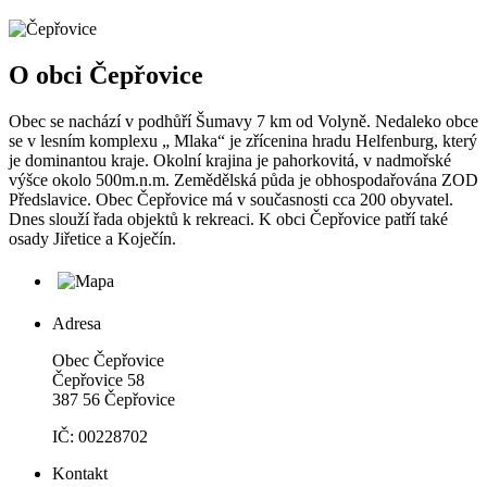
O obci Čepřovice
Obec se nachází v podhůří Šumavy 7 km od Volyně. Nedaleko obce
se v lesním komplexu „ Mlaka“ je zřícenina hradu Helfenburg, který
je dominantou kraje. Okolní krajina je pahorkovitá, v nadmořské
výšce okolo 500m.n.m. Zemědělská půda je obhospodařována ZOD
Předslavice. Obec Čepřovice má v současnosti cca 200 obyvatel.
Dnes slouží řada objektů k rekreaci. K obci Čepřovice patří také
osady Jiřetice a Koječín.
Adresa
Obec Čepřovice
Čepřovice 58
387 56 Čepřovice
IČ: 00228702
Kontakt