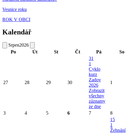
Vesnice roku
ROK V OBCI
Kalendář
Srpen
2026
Po
Út
St
Čt
Pá
So
31
1
Cyklo
kurz
Zadov
27
28
29
30
1
2026
Zobrazit
všechny
záznamy
ze dne
3
4
5
6
7
8
15
1
Žehnání