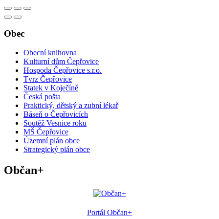
Obec
Obecní knihovna
Kulturní dům Čepřovice
Hospoda Čepřovice s.r.o.
Tvrz Čepřovice
Statek v Koječíně
Česká pošta
Praktický, dětský a zubní lékař
Báseň o Čepřovicích
Soutěž Vesnice roku
MŠ Čepřovice
Územní plán obce
Strategický plán obce
Občan+
Portál Občan+