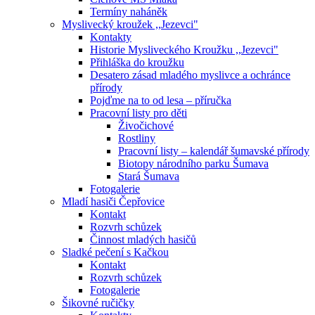
Termíny naháněk
Myslivecký kroužek ,,Jezevci"
Kontakty
Historie Mysliveckého Kroužku ,,Jezevci"
Přihláška do kroužku
Desatero zásad mladého myslivce a ochránce
přírody
Pojďme na to od lesa – příručka
Pracovní listy pro děti
Živočichové
Rostliny
Pracovní listy – kalendář šumavské přírody
Biotopy národního parku Šumava
Stará Šumava
Fotogalerie
Mladí hasiči Čepřovice
Kontakt
Rozvrh schůzek
Činnost mladých hasičů
Sladké pečení s Kačkou
Kontakt
Rozvrh schůzek
Fotogalerie
Šikovné ručičky