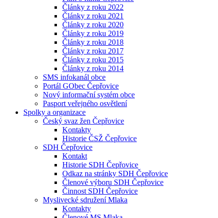
Články z roku 2022
Články z roku 2021
Články z roku 2020
Články z roku 2019
Články z roku 2018
Články z roku 2017
Články z roku 2015
Články z roku 2014
SMS infokanál obce
Portál GObec Čepřovice
Nový informační systém obce
Pasport veřejného osvětlení
Spolky a organizace
Český svaz žen Čepřovice
Kontakty
Historie ČSŽ Čepřovice
SDH Čepřovice
Kontakt
Historie SDH Čepřovice
Odkaz na stránky SDH Čepřovice
Členové výboru SDH Čepřovice
Činnost SDH Čepřovice
Myslivecké sdružení Mlaka
Kontakty
Členové MS Mlaka