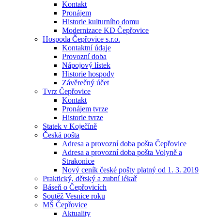
Kontakt
Pronájem
Historie kulturního domu
Modernizace KD Čepřovice
Hospoda Čepřovice s.r.o.
Kontaktní údaje
Provozní doba
Nápojový lístek
Historie hospody
Závěrečný účet
Tvrz Čepřovice
Kontakt
Pronájem tvrze
Historie tvrze
Statek v Koječíně
Česká pošta
Adresa a provozní doba pošta Čepřovice
Adresa a provozní doba pošta Volyně a
Strakonice
Nový ceník české pošty platný od 1. 3. 2019
Praktický, dětský a zubní lékař
Báseň o Čepřovicích
Soutěž Vesnice roku
MŠ Čepřovice
Aktuality