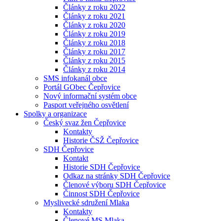
Články z roku 2022
Články z roku 2021
Články z roku 2020
Články z roku 2019
Články z roku 2018
Články z roku 2017
Články z roku 2015
Články z roku 2014
SMS infokanál obce
Portál GObec Čepřovice
Nový informační systém obce
Pasport veřejného osvětlení
Spolky a organizace
Český svaz žen Čepřovice
Kontakty
Historie ČSŽ Čepřovice
SDH Čepřovice
Kontakt
Historie SDH Čepřovice
Odkaz na stránky SDH Čepřovice
Členové výboru SDH Čepřovice
Činnost SDH Čepřovice
Myslivecké sdružení Mlaka
Kontakty
Členové MS Mlaka