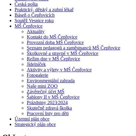
Česká pošta
Praktický, dětský a zubní lékař
Báseň o Čepřovicích
Soutěž Vesnice roku
MŠ Čepřovice
Aktuality
Kontakt do MŠ Čepřovice
Provozní doba MŠ Čepřovice
Seznam pedagogů a zaměstnanců MŠ Čepřovice
Školkovné a stravné v MŠ Čepřovice
Režim dne v MŠ Čepřovice
Jídelníček
Aktivity a výlety v MŠ Čepřovice
Fotogalerie
Environmentální zahrada
Naše mini ZOO
Závěrečný účet MŠ
Šablony II v MŠ Čepřovice
Prázdniny 2023⁄2024
Skutečně zdravá školka
Pracovní listy pro děti
Územní plán obce
Strategický plán obce