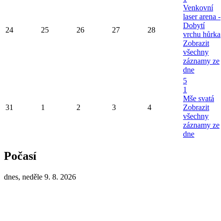
Venkovní
laser arena -
Dobytí
24
25
26
27
28
vrchu hůrka
Zobrazit
všechny
záznamy ze
dne
5
1
Mše svatá
31
1
2
3
4
Zobrazit
všechny
záznamy ze
dne
Počasí
dnes, neděle 9. 8. 2026