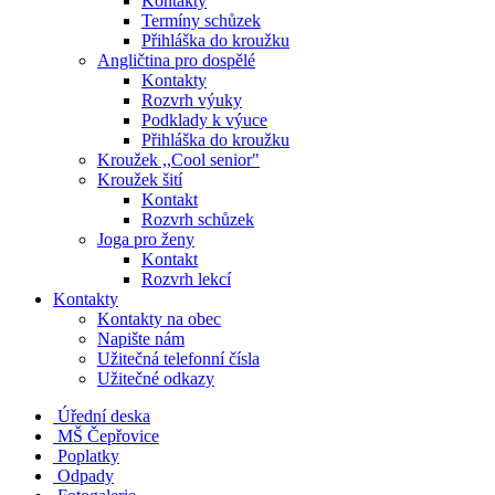
Kontakty
Termíny schůzek
Přihláška do kroužku
Angličtina pro dospělé
Kontakty
Rozvrh výuky
Podklady k výuce
Přihláška do kroužku
Kroužek ,,Cool senior"
Kroužek šití
Kontakt
Rozvrh schůzek
Joga pro ženy
Kontakt
Rozvrh lekcí
Kontakty
Kontakty na obec
Napište nám
Užitečná telefonní čísla
Užitečné odkazy
Úřední deska
MŠ Čepřovice
Poplatky
Odpady