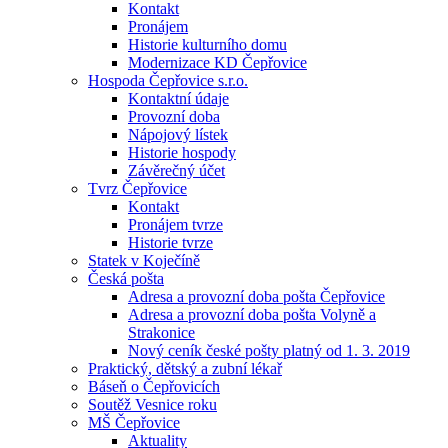
Kontakt
Pronájem
Historie kulturního domu
Modernizace KD Čepřovice
Hospoda Čepřovice s.r.o.
Kontaktní údaje
Provozní doba
Nápojový lístek
Historie hospody
Závěrečný účet
Tvrz Čepřovice
Kontakt
Pronájem tvrze
Historie tvrze
Statek v Koječíně
Česká pošta
Adresa a provozní doba pošta Čepřovice
Adresa a provozní doba pošta Volyně a
Strakonice
Nový ceník české pošty platný od 1. 3. 2019
Praktický, dětský a zubní lékař
Báseň o Čepřovicích
Soutěž Vesnice roku
MŠ Čepřovice
Aktuality