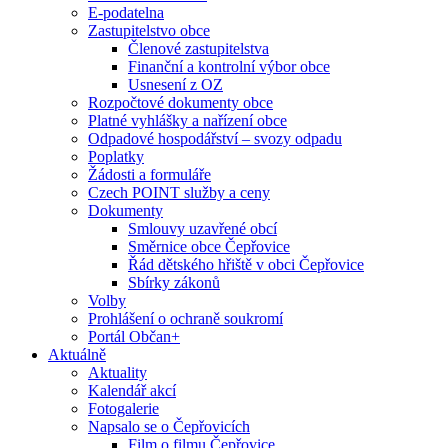
E-podatelna
Zastupitelstvo obce
Členové zastupitelstva
Finanční a kontrolní výbor obce
Usnesení z OZ
Rozpočtové dokumenty obce
Platné vyhlášky a nařízení obce
Odpadové hospodářství – svozy odpadu
Poplatky
Žádosti a formuláře
Czech POINT služby a ceny
Dokumenty
Smlouvy uzavřené obcí
Směrnice obce Čepřovice
Řád dětského hřiště v obci Čepřovice
Sbírky zákonů
Volby
Prohlášení o ochraně soukromí
Portál Občan+
Aktuálně
Aktuality
Kalendář akcí
Fotogalerie
Napsalo se o Čepřovicích
Film o filmu Čepřovice