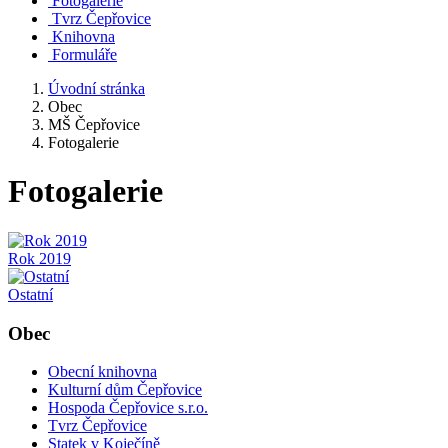
Fotogalerie
Tvrz Čepřovice
Knihovna
Formuláře
Úvodní stránka
Obec
MŠ Čepřovice
Fotogalerie
Fotogalerie
Rok 2019
Ostatní
Obec
Obecní knihovna
Kulturní dům Čepřovice
Hospoda Čepřovice s.r.o.
Tvrz Čepřovice
Statek v Koječíně