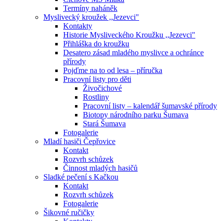
Termíny naháněk
Myslivecký kroužek ,,Jezevci"
Kontakty
Historie Mysliveckého Kroužku ,,Jezevci"
Přihláška do kroužku
Desatero zásad mladého myslivce a ochránce
přírody
Pojďme na to od lesa – příručka
Pracovní listy pro děti
Živočichové
Rostliny
Pracovní listy – kalendář šumavské přírody
Biotopy národního parku Šumava
Stará Šumava
Fotogalerie
Mladí hasiči Čepřovice
Kontakt
Rozvrh schůzek
Činnost mladých hasičů
Sladké pečení s Kačkou
Kontakt
Rozvrh schůzek
Fotogalerie
Šikovné ručičky