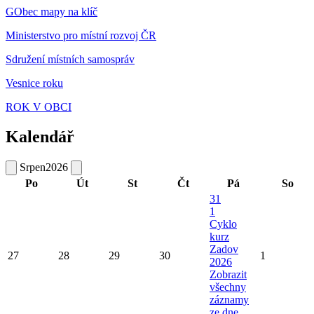
GObec mapy na klíč
Ministerstvo pro místní rozvoj ČR
Sdružení místních samospráv
Vesnice roku
ROK V OBCI
Kalendář
Srpen
2026
Po
Út
St
Čt
Pá
So
31
1
Cyklo
kurz
Zadov
27
28
29
30
1
2026
Zobrazit
všechny
záznamy
ze dne