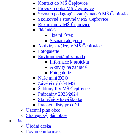
Kontakt do MŠ Čepřovice
Provozní doba MŠ Čepřovice
Seznam pedagogů a zaměstnanců MŠ Čepřovice
Školkovné a stravné v MŠ Čepřovice
Režim dne v MŠ Čepřovice
Jídelníček
Jídelní lístek
Seznam alergenů
Aktivity a výlety v MŠ Čepřovice
Fotogalerie
Environmentální zahrada
Informace k projektu
Aktivity na zahradě
Fotogalerie
Naše mini ZOO
Závěrečný účet MŠ
Šablony II v MŠ Čepřovice
Prázdniny 2023⁄2024
Skutečně zdravá školka
Pracovní listy pro děti
Územní plán obce
Strategický plán obce
Úřad
Úřední deska
Povinné informace