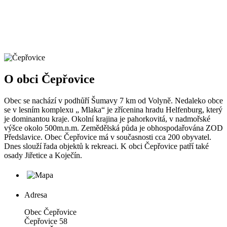
O obci Čepřovice
Obec se nachází v podhůří Šumavy 7 km od Volyně. Nedaleko obce
se v lesním komplexu „ Mlaka“ je zřícenina hradu Helfenburg, který
je dominantou kraje. Okolní krajina je pahorkovitá, v nadmořské
výšce okolo 500m.n.m. Zemědělská půda je obhospodařována ZOD
Předslavice. Obec Čepřovice má v současnosti cca 200 obyvatel.
Dnes slouží řada objektů k rekreaci. K obci Čepřovice patří také
osady Jiřetice a Koječín.
Adresa
Obec Čepřovice
Čepřovice 58