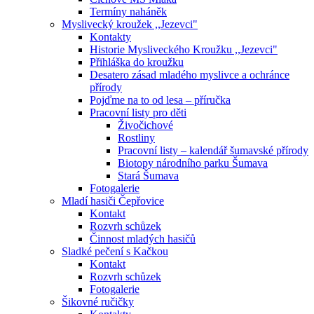
Termíny naháněk
Myslivecký kroužek ,,Jezevci"
Kontakty
Historie Mysliveckého Kroužku ,,Jezevci"
Přihláška do kroužku
Desatero zásad mladého myslivce a ochránce
přírody
Pojďme na to od lesa – příručka
Pracovní listy pro děti
Živočichové
Rostliny
Pracovní listy – kalendář šumavské přírody
Biotopy národního parku Šumava
Stará Šumava
Fotogalerie
Mladí hasiči Čepřovice
Kontakt
Rozvrh schůzek
Činnost mladých hasičů
Sladké pečení s Kačkou
Kontakt
Rozvrh schůzek
Fotogalerie
Šikovné ručičky