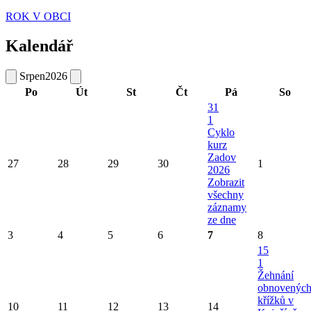
ROK V OBCI
Kalendář
Srpen
2026
Po
Út
St
Čt
Pá
So
31
1
Cyklo
kurz
Zadov
27
28
29
30
1
2026
Zobrazit
všechny
záznamy
ze dne
3
4
5
6
7
8
15
1
Žehnání
obnovenýc
křížků v
10
11
12
13
14