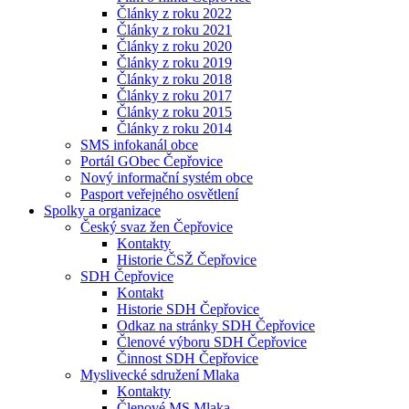
Články z roku 2022
Články z roku 2021
Články z roku 2020
Články z roku 2019
Články z roku 2018
Články z roku 2017
Články z roku 2015
Články z roku 2014
SMS infokanál obce
Portál GObec Čepřovice
Nový informační systém obce
Pasport veřejného osvětlení
Spolky a organizace
Český svaz žen Čepřovice
Kontakty
Historie ČSŽ Čepřovice
SDH Čepřovice
Kontakt
Historie SDH Čepřovice
Odkaz na stránky SDH Čepřovice
Členové výboru SDH Čepřovice
Činnost SDH Čepřovice
Myslivecké sdružení Mlaka
Kontakty
Členové MS Mlaka