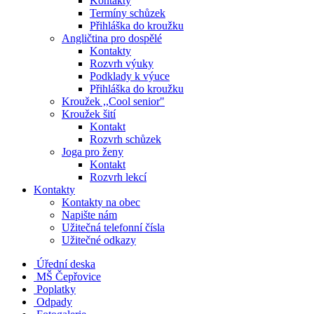
Kontakty
Termíny schůzek
Přihláška do kroužku
Angličtina pro dospělé
Kontakty
Rozvrh výuky
Podklady k výuce
Přihláška do kroužku
Kroužek ,,Cool senior"
Kroužek šití
Kontakt
Rozvrh schůzek
Joga pro ženy
Kontakt
Rozvrh lekcí
Kontakty
Kontakty na obec
Napište nám
Užitečná telefonní čísla
Užitečné odkazy
Úřední deska
MŠ Čepřovice
Poplatky
Odpady