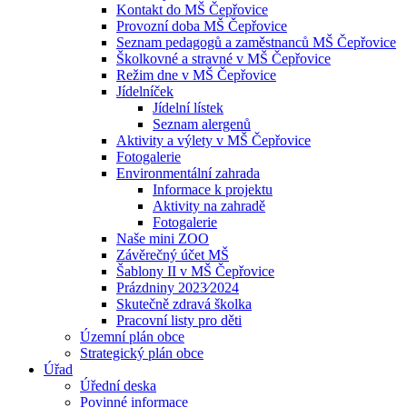
Kontakt do MŠ Čepřovice
Provozní doba MŠ Čepřovice
Seznam pedagogů a zaměstnanců MŠ Čepřovice
Školkovné a stravné v MŠ Čepřovice
Režim dne v MŠ Čepřovice
Jídelníček
Jídelní lístek
Seznam alergenů
Aktivity a výlety v MŠ Čepřovice
Fotogalerie
Environmentální zahrada
Informace k projektu
Aktivity na zahradě
Fotogalerie
Naše mini ZOO
Závěrečný účet MŠ
Šablony II v MŠ Čepřovice
Prázdniny 2023⁄2024
Skutečně zdravá školka
Pracovní listy pro děti
Územní plán obce
Strategický plán obce
Úřad
Úřední deska
Povinné informace