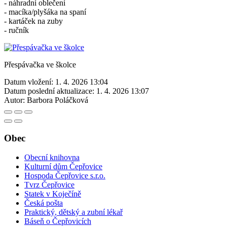
- náhradní oblečení
- macíka/plyšáka na spaní
- kartáček na zuby
- ručník
Přespávačka ve školce
Datum vložení:
1. 4. 2026 13:04
Datum poslední aktualizace:
1. 4. 2026 13:07
Autor:
Barbora Poláčková
Obec
Obecní knihovna
Kulturní dům Čepřovice
Hospoda Čepřovice s.r.o.
Tvrz Čepřovice
Statek v Koječíně
Česká pošta
Praktický, dětský a zubní lékař
Báseň o Čepřovicích