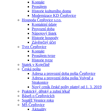
Kontakt
Pronájem
Historie kulturního domu
Modernizace KD Čepřovice
Hospoda Čepřovice s.r.o.
Kontaktní údaje
Provozní doba
Nápojový lístek
Historie hospody
Závěrečný účet
Tvrz Čepřovice
Kontakt
Pronájem tvrze
Historie tvrze
Statek v Koječíně
Česká pošta
Adresa a provozní doba pošta Čepřovice
Adresa a provozní doba pošta Volyně a
Strakonice
Nový ceník české pošty platný od 1. 3. 2019
Praktický, dětský a zubní lékař
Báseň o Čepřovicích
Soutěž Vesnice roku
MŠ Čepřovice
Aktuality