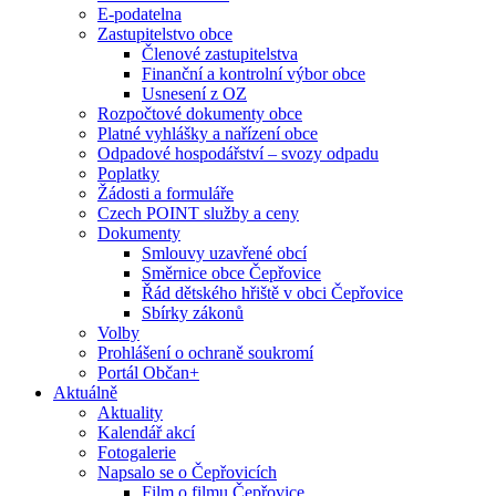
E-podatelna
Zastupitelstvo obce
Členové zastupitelstva
Finanční a kontrolní výbor obce
Usnesení z OZ
Rozpočtové dokumenty obce
Platné vyhlášky a nařízení obce
Odpadové hospodářství – svozy odpadu
Poplatky
Žádosti a formuláře
Czech POINT služby a ceny
Dokumenty
Smlouvy uzavřené obcí
Směrnice obce Čepřovice
Řád dětského hřiště v obci Čepřovice
Sbírky zákonů
Volby
Prohlášení o ochraně soukromí
Portál Občan+
Aktuálně
Aktuality
Kalendář akcí
Fotogalerie
Napsalo se o Čepřovicích
Film o filmu Čepřovice