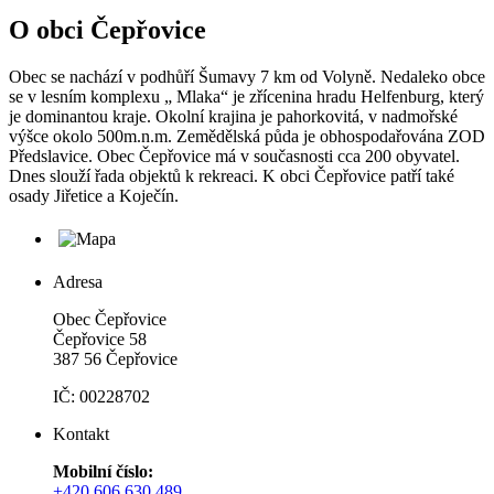
O obci Čepřovice
Obec se nachází v podhůří Šumavy 7 km od Volyně. Nedaleko obce
se v lesním komplexu „ Mlaka“ je zřícenina hradu Helfenburg, který
je dominantou kraje. Okolní krajina je pahorkovitá, v nadmořské
výšce okolo 500m.n.m. Zemědělská půda je obhospodařována ZOD
Předslavice. Obec Čepřovice má v současnosti cca 200 obyvatel.
Dnes slouží řada objektů k rekreaci. K obci Čepřovice patří také
osady Jiřetice a Koječín.
Adresa
Obec Čepřovice
Čepřovice 58
387 56 Čepřovice
IČ: 00228702
Kontakt
Mobilní číslo:
+420 606 630 489