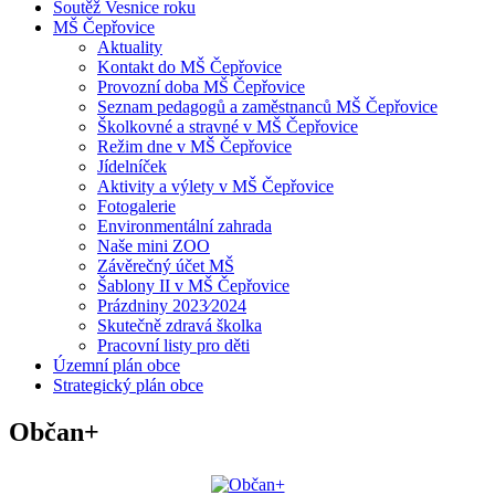
Soutěž Vesnice roku
MŠ Čepřovice
Aktuality
Kontakt do MŠ Čepřovice
Provozní doba MŠ Čepřovice
Seznam pedagogů a zaměstnanců MŠ Čepřovice
Školkovné a stravné v MŠ Čepřovice
Režim dne v MŠ Čepřovice
Jídelníček
Aktivity a výlety v MŠ Čepřovice
Fotogalerie
Environmentální zahrada
Naše mini ZOO
Závěrečný účet MŠ
Šablony II v MŠ Čepřovice
Prázdniny 2023⁄2024
Skutečně zdravá školka
Pracovní listy pro děti
Územní plán obce
Strategický plán obce
Občan+