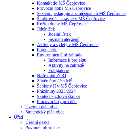
Kontakt do MŠ Čepřovice
Provozní doba MŠ Čepřovice
Seznam pedagogů a zaměstnanců MŠ Čepřovice
Školkovné a stravné v MŠ Čepřovice
Režim dne v MŠ Čepřovice
Jídelníček
Jídelní lístek
Seznam alergenů
Aktivity a výlety v MŠ Čepřovice
Fotogalerie
Environmentální zahrada
Informace k projektu
Aktivity na zahradě
Fotogalerie
Naše mini ZOO
Závěrečný účet MŠ
Šablony II v MŠ Čepřovice
Prázdniny 2023⁄2024
Skutečně zdravá školka
Pracovní listy pro děti
Územní plán obce
Strategický plán obce
Úřad
Úřední deska
Povinné informace