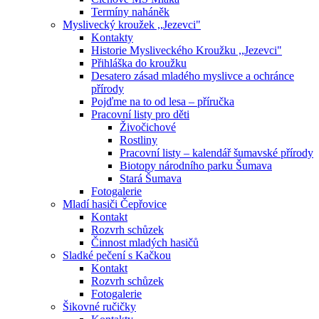
Termíny naháněk
Myslivecký kroužek ,,Jezevci"
Kontakty
Historie Mysliveckého Kroužku ,,Jezevci"
Přihláška do kroužku
Desatero zásad mladého myslivce a ochránce
přírody
Pojďme na to od lesa – příručka
Pracovní listy pro děti
Živočichové
Rostliny
Pracovní listy – kalendář šumavské přírody
Biotopy národního parku Šumava
Stará Šumava
Fotogalerie
Mladí hasiči Čepřovice
Kontakt
Rozvrh schůzek
Činnost mladých hasičů
Sladké pečení s Kačkou
Kontakt
Rozvrh schůzek
Fotogalerie
Šikovné ručičky