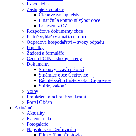
E-podatelna
Zastupitelstvo obce
Členové zastupitelstva
Finanční a kontrolní výbor obce
Usnesení z OZ
Rozpočtové dokumenty obce
Platné vyhlášky a nařízení obce
Odpadové hospodářství – svozy odpadu
Poplatky
Žádosti a formuláře
Czech POINT služby a ceny
Dokumenty
Smlouvy uzavřené obcí
Směrnice obce Čepřovice
Řád dětského hřiště v obci Čepřovice
Sbírky zákonů
Volby
Prohlášení o ochraně soukromí
Portál Občan+
Aktuálně
Aktuality
Kalendář akcí
Fotogalerie
Napsalo se o Čepřovicích
Film o filmu Čepřovice