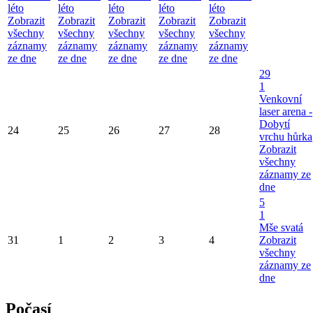
léto
léto
léto
léto
léto
Zobrazit
Zobrazit
Zobrazit
Zobrazit
Zobrazit
všechny
všechny
všechny
všechny
všechny
záznamy
záznamy
záznamy
záznamy
záznamy
ze dne
ze dne
ze dne
ze dne
ze dne
29
1
Venkovní
laser arena -
Dobytí
24
25
26
27
28
vrchu hůrka
Zobrazit
všechny
záznamy ze
dne
5
1
Mše svatá
31
1
2
3
4
Zobrazit
všechny
záznamy ze
dne
Počasí