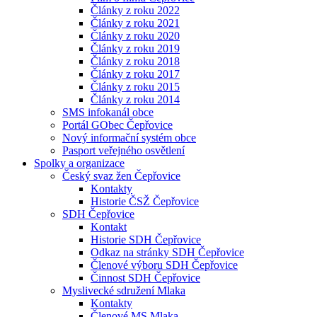
Články z roku 2022
Články z roku 2021
Články z roku 2020
Články z roku 2019
Články z roku 2018
Články z roku 2017
Články z roku 2015
Články z roku 2014
SMS infokanál obce
Portál GObec Čepřovice
Nový informační systém obce
Pasport veřejného osvětlení
Spolky a organizace
Český svaz žen Čepřovice
Kontakty
Historie ČSŽ Čepřovice
SDH Čepřovice
Kontakt
Historie SDH Čepřovice
Odkaz na stránky SDH Čepřovice
Členové výboru SDH Čepřovice
Činnost SDH Čepřovice
Myslivecké sdružení Mlaka
Kontakty
Členové MS Mlaka