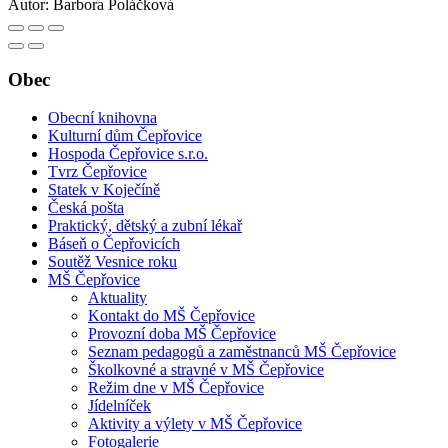
Autor:
Barbora Poláčková
Obec
Obecní knihovna
Kulturní dům Čepřovice
Hospoda Čepřovice s.r.o.
Tvrz Čepřovice
Statek v Koječíně
Česká pošta
Praktický, dětský a zubní lékař
Báseň o Čepřovicích
Soutěž Vesnice roku
MŠ Čepřovice
Aktuality
Kontakt do MŠ Čepřovice
Provozní doba MŠ Čepřovice
Seznam pedagogů a zaměstnanců MŠ Čepřovice
Školkovné a stravné v MŠ Čepřovice
Režim dne v MŠ Čepřovice
Jídelníček
Aktivity a výlety v MŠ Čepřovice
Fotogalerie