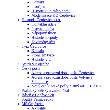
Kontakt
Pronájem
Historie kulturního domu
Modernizace KD Čepřovice
Hospoda Čepřovice s.r.o.
Kontaktní údaje
Provozní doba
Nápojový lístek
Historie hospody
Závěrečný účet
Tvrz Čepřovice
Kontakt
Pronájem tvrze
Historie tvrze
Statek v Koječíně
Česká pošta
Adresa a provozní doba pošta Čepřovice
Adresa a provozní doba pošta Volyně a
Strakonice
Nový ceník české pošty platný od 1. 3. 2019
Praktický, dětský a zubní lékař
Báseň o Čepřovicích
Soutěž Vesnice roku
MŠ Čepřovice
Aktuality