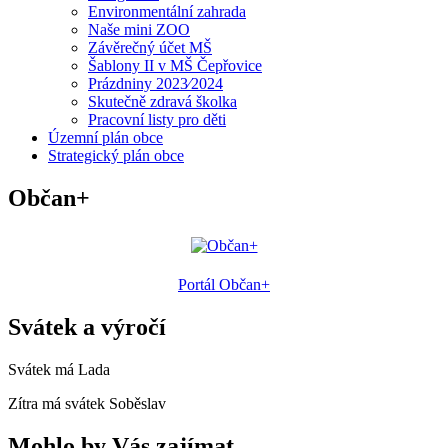
Environmentální zahrada
Naše mini ZOO
Závěrečný účet MŠ
Šablony II v MŠ Čepřovice
Prázdniny 2023⁄2024
Skutečně zdravá školka
Pracovní listy pro děti
Územní plán obce
Strategický plán obce
Občan+
Portál Občan+
Svátek a výročí
Svátek má
Lada
Zítra má svátek
Soběslav
Mohlo by Vás zajímat