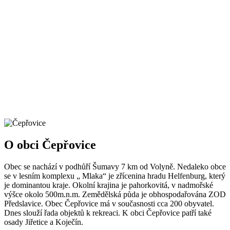
O obci Čepřovice
Obec se nachází v podhůří Šumavy 7 km od Volyně. Nedaleko obce
se v lesním komplexu „ Mlaka“ je zřícenina hradu Helfenburg, který
je dominantou kraje. Okolní krajina je pahorkovitá, v nadmořské
výšce okolo 500m.n.m. Zemědělská půda je obhospodařována ZOD
Předslavice. Obec Čepřovice má v současnosti cca 200 obyvatel.
Dnes slouží řada objektů k rekreaci. K obci Čepřovice patří také
osady Jiřetice a Koječín.