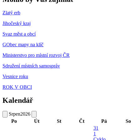
Zlatý erb
Jihočeský kraj
Svaz měst a obcí
GObec mapy na klíč
Ministerstvo pro místní rozvoj ČR
Sdružení místních samospráv
Vesnice roku
ROK V OBCI
Kalendář
Srpen
2026
Po
Út
St
Čt
Pá
So
31
1
Cyklo