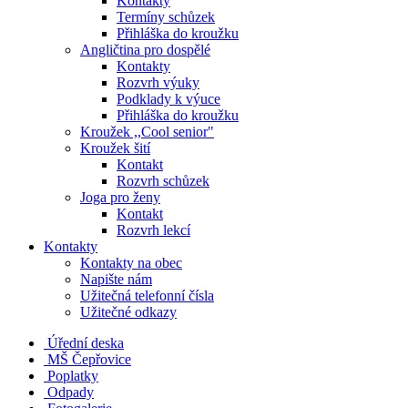
Kontakty
Termíny schůzek
Přihláška do kroužku
Angličtina pro dospělé
Kontakty
Rozvrh výuky
Podklady k výuce
Přihláška do kroužku
Kroužek ,,Cool senior"
Kroužek šití
Kontakt
Rozvrh schůzek
Joga pro ženy
Kontakt
Rozvrh lekcí
Kontakty
Kontakty na obec
Napište nám
Užitečná telefonní čísla
Užitečné odkazy
Úřední deska
MŠ Čepřovice
Poplatky
Odpady